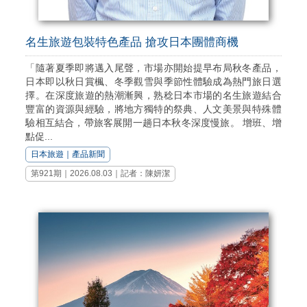
名生旅遊包裝特色產品 搶攻日本團體商機
「隨著夏季即將邁入尾聲，市場亦開始提早布局秋冬產品，
日本即以秋日賞楓、冬季觀雪與季節性體驗成為熱門旅日選
擇。在深度旅遊的熱潮漸興，熟稔日本市場的名生旅遊結合
豐富的資源與經驗，將地方獨特的祭典、人文美景與特殊體
驗相互結合，帶旅客展開一趟日本秋冬深度慢旅。 增班、增
點促...
日本旅遊
｜
產品新聞
第921期｜2026.08.03｜記者：陳妍潔