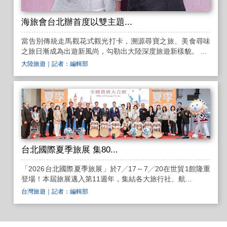
海旅會台北辦首度以雙主題...
當告別傳統走馬觀花式觀光打卡，溯源尋寶之旅、美食尋味
之旅日漸成為出遊新風尚，勾勒出大陸深度旅遊新樣貌。 ...
大陸旅遊
｜記者：編輯部
台北國際夏季旅展 集80...
「2026台北國際夏季旅展」於7╱17～7╱20在世貿1館隆重
登場！本屆旅展邁入第11週年，集結各大旅行社、航...
台灣旅遊
｜記者：編輯部