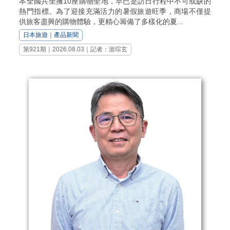
本全國共坐擁10座購物聖地，早已是訪日行程中不可或缺的
熱門指標。為了迎接充滿活力的暑假旅遊旺季，商場不僅提
供旅客盡興的購物體驗，更精心籌備了多樣化的夏...
日本旅遊
｜
產品新聞
第921期｜2026.08.03｜記者：游琮玄