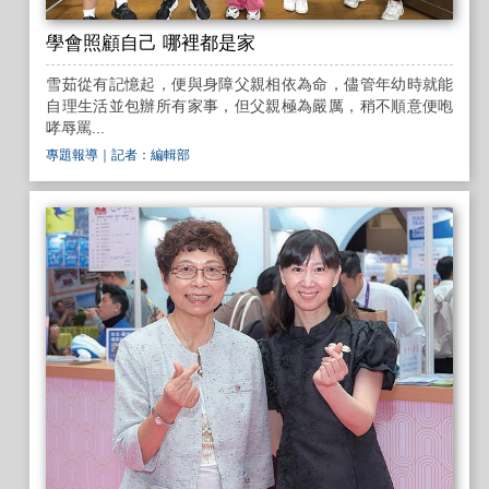
學會照顧自己 哪裡都是家
雪茹從有記憶起，便與身障父親相依為命，儘管年幼時就能
自理生活並包辦所有家事，但父親極為嚴厲，稍不順意便咆
哮辱罵...
專題報導
｜記者：編輯部