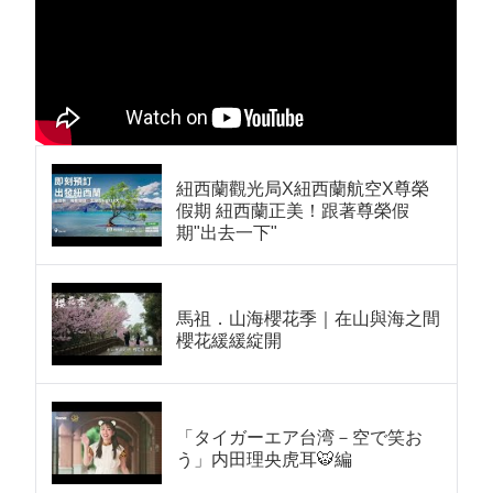
紐西蘭觀光局X紐西蘭航空X尊榮
假期 紐西蘭正美！跟著尊榮假
期"出去一下"
馬祖．山海櫻花季｜在山與海之間
櫻花緩緩綻開
「タイガーエア台湾－空で笑お
う」内田理央虎耳🐯編