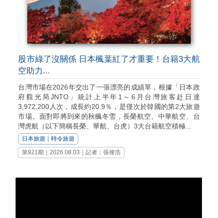
股市綠了沒關係 日本楓葉紅了才重要！台籍3大航
空助力...
台灣市場在2026年交出了一張漂亮的成績單，根據「日本政
府觀光局JNTO」統計上半年1～6月台灣旅客赴日達
3,972,200人次，成長約20.9％，是僅次於韓國的第2大旅遊
市場。面對即將到來的秋楓冬雪，長榮航空、中華航空、台
灣虎航（以下簡稱長榮、華航、台虎）3大台籍航空積極...
日本旅遊
｜
時令旅遊
第921期｜2026.08.03｜記者：張偉浩