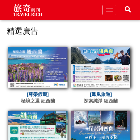
Toggle
navigation
精選廣告
[尊榮假期]
[鳳凰旅遊]
極境之選 紐西蘭
探索純淨 紐西蘭