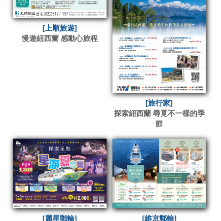
[上順旅遊]
慢遊紐西蘭 感動心旅程
[旅行家]
探索紐西蘭 尋覓不一樣的季
節
[麗星郵輪]
[維京郵輪]