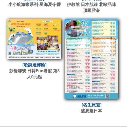
小小航海家系列-星海夏令營
伊敦號 日本航線 北歐品味
頂級雅奢
[歌詩達郵輪]
莎倫娜號 日韓Fun暑假 第3
人0元起
[名生旅遊]
盛夏趣日本