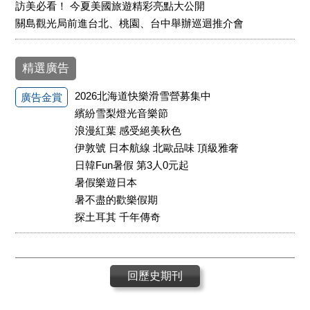
訪美必看！ 今夏美國旅遊精彩亮點大公開
關島觀光局前進台北、桃園、台中舉辦巡迴推介會
精選廣告
2026北海道快樂滑雪營募集中
廣告金賞
繽紛雪梨燈光音樂節
浪漫紅葉 感受絕美秋色
伊敦號 日本航線 北歐品味 頂級雅奢
日韓Fun暑假 第3人0元起
暑假樂遊日本
暑不盡的歡樂假期
探土耳其 千年傳奇
回歷史期刊