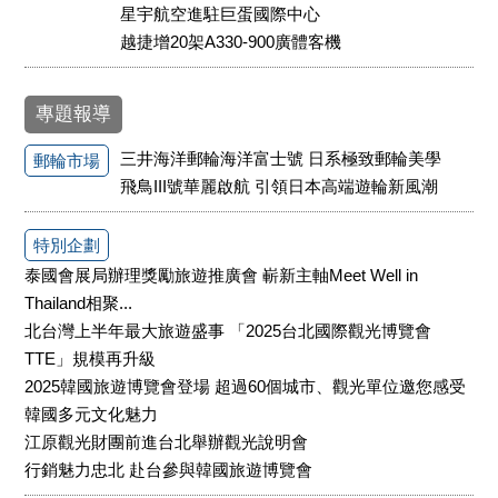
星宇航空進駐巨蛋國際中心
越捷增20架A330-900廣體客機
專題報導
三井海洋郵輪海洋富士號 日系極致郵輪美學
郵輪市場
飛鳥III號華麗啟航 引領日本高端遊輪新風潮
特別企劃
泰國會展局辦理獎勵旅遊推廣會 嶄新主軸Meet Well in
Thailand相聚...
北台灣上半年最大旅遊盛事 「2025台北國際觀光博覽會
TTE」規模再升級
2025韓國旅遊博覽會登場 超過60個城市、觀光單位邀您感受
韓國多元文化魅力
江原觀光財團前進台北舉辦觀光說明會
行銷魅力忠北 赴台參與韓國旅遊博覽會