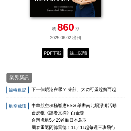
860
第
期
2025.06.02 出刊
PDF下載
線上閱讀
業界新訊
下一個峴港在哪？ 芽莊、大叻可望趁勢而起
編輯週記
中華航空積極響應ESG 舉辦南北場淨灘活動
航空飛訊
台虎獲《讀者文摘》白金獎
台灣虎航5／29首航日本鳥取
國泰重返阿德雷德！11／11起每週三班飛行