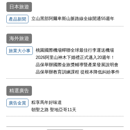
日本旅遊
立山黑部阿爾卑斯山脈路線全線開通55週年
產品新聞
海外旅遊
桃園國際機場蟬聯全球最佳行李運送機場
旅業大小事
2026阿里山神木下婚禮正式邁入20週年！
品保舉辦國際金旅獎輔導暨產業發展說明會
品保舉辦教育訓練課程 從根本降低糾紛事件
精選廣告
粽享馬年好味道
廣告金賞
朝聖之路 聖地亞哥11天