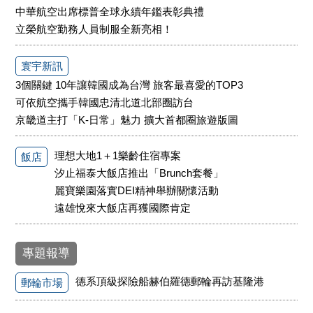
中華航空出席標普全球永續年鑑表彰典禮
立榮航空勤務人員制服全新亮相！
寰宇新訊
3個關鍵 10年讓韓國成為台灣 旅客最喜愛的TOP3
可依航空攜手韓國忠清北道北部圈訪台
京畿道主打「K-日常」魅力 擴大首都圈旅遊版圖
理想大地1＋1樂齡住宿專案
飯店
汐止福泰大飯店推出「Brunch套餐」
麗寶樂園落實DEI精神舉辦關懷活動
遠雄悅來大飯店再獲國際肯定
專題報導
德系頂級探險船赫伯羅德郵輪再訪基隆港
郵輪市場