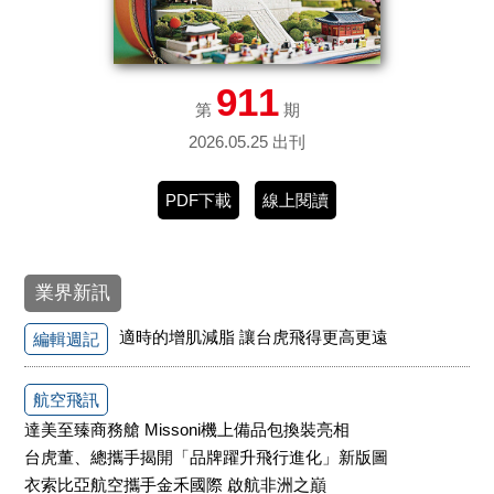
911
第
期
2026.05.25 出刊
PDF下載
線上閱讀
業界新訊
適時的增肌減脂 讓台虎飛得更高更遠
編輯週記
航空飛訊
達美至臻商務艙 Missoni機上備品包換裝亮相
台虎董、總攜手揭開「品牌躍升飛行進化」新版圖
衣索比亞航空攜手金禾國際 啟航非洲之巔