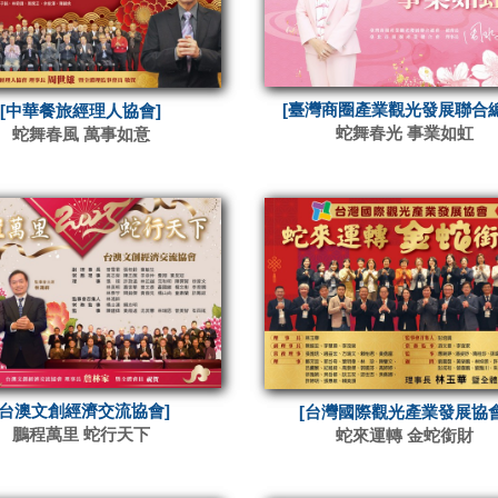
[臺灣商圈產業觀光發展聯合總
[中華餐旅經理人協會]
蛇舞春光 事業如虹
蛇舞春風 萬事如意
[台澳文創經濟交流協會]
[台灣國際觀光產業發展協會
鵬程萬里 蛇行天下
蛇來運轉 金蛇銜財