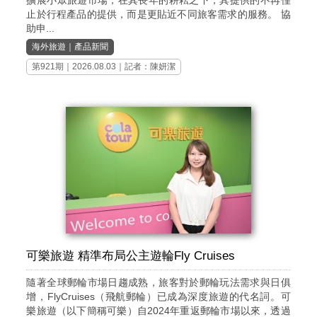
擴展小眾旅遊市場，在其長年的耕耘之下，其提供的不再僅
止於行程產品的提供，而是更貼近不同旅客需求的服務。 協
助申...
海外旅遊
｜
產品新聞
第921期
｜2026.08.03｜記者：陳妍潔
可樂旅遊 精準布局公主遊輪Fly Cruises
隨著全球郵輪市場日趨成熟，旅客對於郵輪玩法需求與日俱
增，FlyCruises（飛航郵輪）已成為深度旅遊的代名詞。可
樂旅遊（以下簡稱可樂）自2024年重返郵輪市場以來，透過