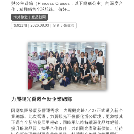
與公主遊輪（Princess Cruises，以下簡稱公主）的深度合
作，積極銷售全球航線。 偏好...
海外旅遊
｜
產品新聞
第921期
｜2026.08.03｜記者：張偉浩
力麗觀光喬遷至新企業總部
因應集團發展及營運需求，力麗觀光於7／27正式遷入新企
業總部。此次喬遷，力麗觀光不僅優化辦公環境，更象徵其
正邁向全新的發展里程碑，同時承諾將持續深化品牌經營、
提升服務品質，攜手合作夥伴，共創觀光產業新價值。期待