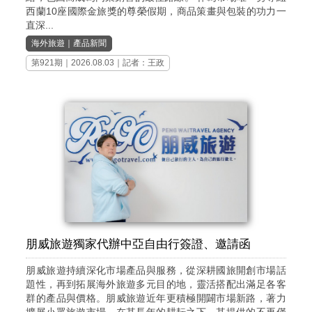
西蘭10座國際金旅獎的尊榮假期，商品策畫與包裝的功力一
直深...
海外旅遊
｜
產品新聞
第921期
｜2026.08.03｜記者：王政
朋威旅遊獨家代辦中亞自由行簽證、邀請函
朋威旅遊持續深化市場產品與服務，從深耕國旅開創市場話
題性，再到拓展海外旅遊多元目的地，靈活搭配出滿足各客
群的產品與價格。朋威旅遊近年更積極開闢市場新路，著力