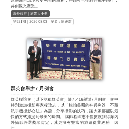
以嶄新的環境與更完善的服務，持續與合作夥伴攜手同行，
共創觀光產業...
海外旅遊
｜
旅業大小事
第921期
｜2026.08.03｜記者：陳妍潔
群英會舉辦7 月例會
群英聯誼會（以下簡稱群英會）於7／16舉辦7月例會，會中
特別邀請攝影專家程瑋志，以「旅拍美照的神兵利器：不藏
私手機攝影心法」為題，分享攝影的技巧，讓大家都能以最
快的方式捕捉到最美的瞬間。 講師程瑋志不僅數度獲得海內
外攝影評選獎項肯定，其更擁有豐富的旅遊從業經驗，因
此...