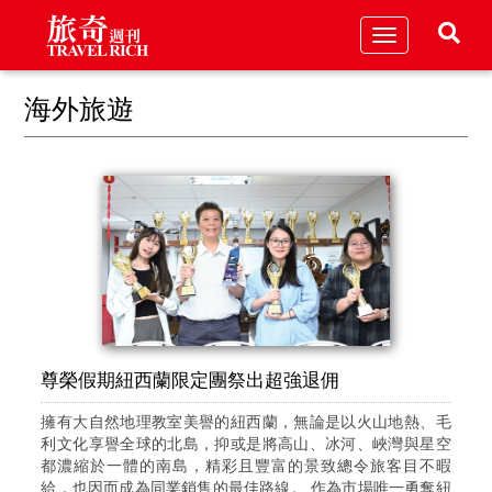
Toggle
navigation
海外旅遊
尊榮假期紐西蘭限定團祭出超強退佣
擁有大自然地理教室美譽的紐西蘭，無論是以火山地熱、毛
利文化享譽全球的北島，抑或是將高山、冰河、峽灣與星空
都濃縮於一體的南島，精彩且豐富的景致總令旅客目不暇
給，也因而成為同業銷售的最佳路線。 作為市場唯一勇奪紐