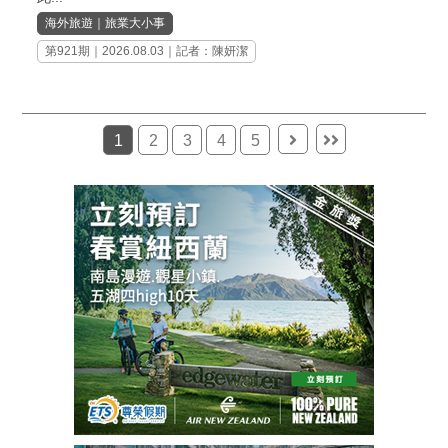
海外旅遊
｜
旅業大小事
第921期
｜2026.08.03｜記者：陳妍潔
1
2
3
4
5