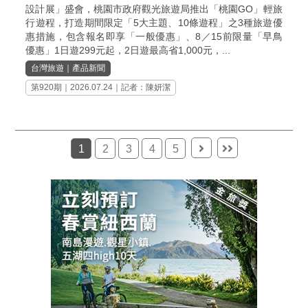
設計展」盛會，桃園市政府觀光旅遊局推出「桃園GO」輕旅
行遊程，打造期間限定「5大主題、10條遊程」之3種旅遊優
惠措施，包含報名即享「一般優惠」、8／15前限量「早鳥
優惠」1日遊299元起，2日遊最高省1,000元，...
台灣旅遊
｜
產品新聞
第920期
｜2026.07.24｜記者：陳妍潔
1
2
3
4
5