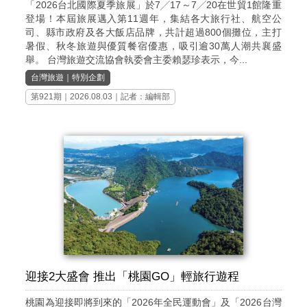
「2026台北國際夏季旅展」於7╱17～7╱20在世貿1館隆重
登場！本屆旅展邁入第11週年，集結各大旅行社、航空公
司、縣市政府及各大飯店品牌，共計超過800個攤位，主打
暑假、秋冬旅遊與優質餐宿優惠，吸引逾30萬人潮共襄盛
舉。 台灣旅遊交流協會執委會主委賴瑟珍表示，今...
台灣旅遊
｜
特別企劃
第921期
｜2026.08.03｜記者：編輯部
迎接2大盛會 推出「桃園GO」輕旅行遊程
桃園為迎接即將到來的「2026年全民運動會」及「2026台灣