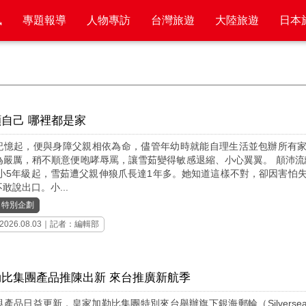
訊
專題報導
人物專訪
台灣旅遊
大陸旅遊
日本
自己 哪裡都是家
記憶起，便與身障父親相依為命，儘管年幼時就能自理生活並包辦所有
為嚴厲，稍不順意便咆哮辱罵，讓雪茹變得敏感退縮、小心翼翼。 顛沛流
國小5年級起，雪茹遭父親伸狼爪長達1年多。她知道這樣不對，卻因害怕
敢說出口。小...
｜
特別企劃
2026.08.03｜記者：編輯部
比集團產品推陳出新 來台推廣新航季
產品日益更新，皇家加勒比集團特別來台舉辦旗下銀海郵輪（Silverse