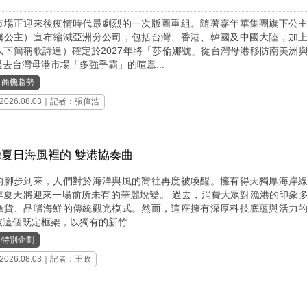
市場正迎來後疫情時代最劇烈的一次版圖重組。隨著嘉年華集團旗下公
稱公主）宣布縮減亞洲分公司，包括台灣、香港、韓國及中國大陸，加
以下簡稱歌詩達）確定於2027年將「莎倫娜號」從台灣母港移防南美洲
去台灣母港市場「多強爭霸」的喧囂...
｜
商機趨勢
2026.08.03｜記者：張偉浩
夏日海風裡的 雙港協奏曲
的腳步到來，人們對於海洋與風的嚮往再度被喚醒。擁有得天獨厚海岸
年夏天將迎來一場前所未有的華麗蛻變。 過去，消費大眾對漁港的印象
漁貨、品嚐海鮮的傳統觀光模式。然而，這座擁有深厚科技底蘊與活力
這個既定框架，以獨有的新竹...
｜
特別企劃
2026.08.03｜記者：王政