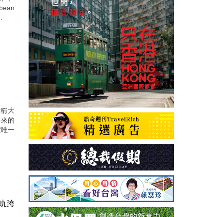
ean
.
簡稱大
帶來的
度唯一
軌跨