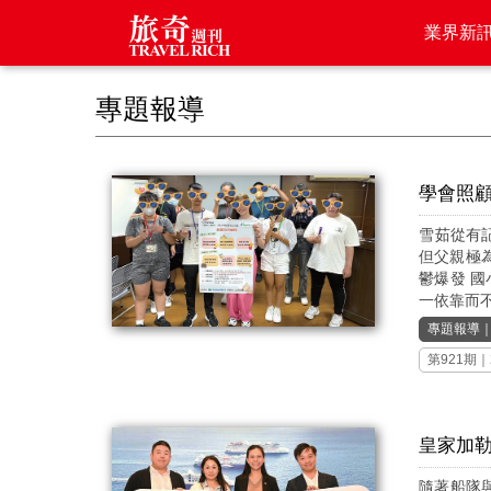
業界新
專題報導
學會照顧
雪茹從有
但父親極
鬱爆發 
一依靠而不
專題報導
第921期
｜
皇家加勒
隨著船隊與