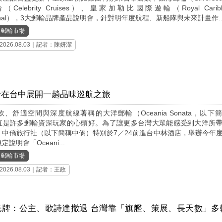
Celebrity Cruises）、皇家加勒比國際遊輪（Royal Caribb
national），3大郵輪品牌產品說明會，針對明年度航程、新船隊與未來計畫作..
｜
郵輪市場
2026.08.03｜記者：陳妍潔
輪在台中展開一趟品味巡航之旅
、舒適空間與深度航線著稱的大洋郵輪（Oceania Sonata，以下
直是許多郵輪資深玩家的心頭好。為了讓更多台灣大眾能感受到大洋所
，中僑旅行社（以下簡稱中僑）特別於7／24前進台中林酒店，舉辦今年
說明會「Oceani...
｜
郵輪市場
2026.08.03｜記者：王政
洗牌：公主、歌詩達撤退 台灣靠「旗艦、策展、長天數」多