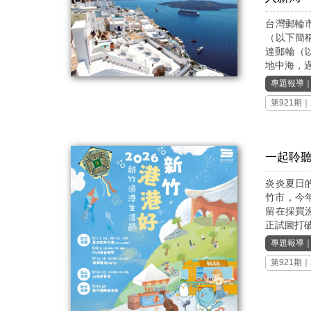
台灣郵輪
（以下簡
達郵輪（
地中海，過
專題報導
第921期
｜
一起聆聽
炎炎夏日
竹市，今
留在採買
正試圖打破
專題報導
第921期
｜