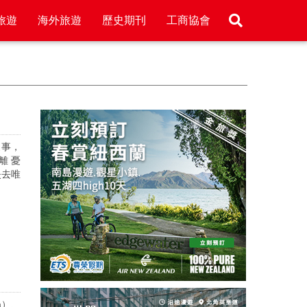
旅遊
海外旅遊
歷史期刊
工商協會
家事，
離 憂
失去唯
a）、