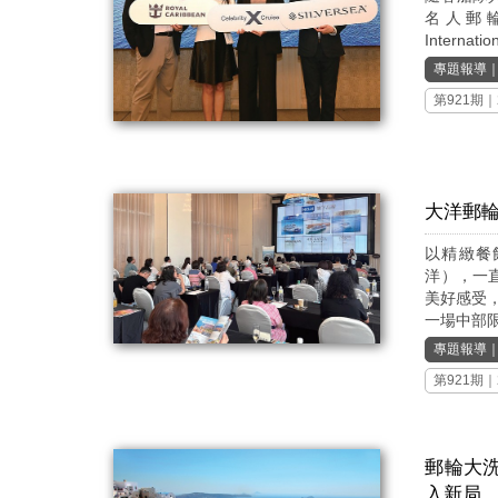
名人郵輪（
Inter
專題報導
第921期
｜
大洋郵
以精緻餐飲
洋），一
美好感受
一場中部限定
專題報導
第921期
｜
郵輪大
入新局