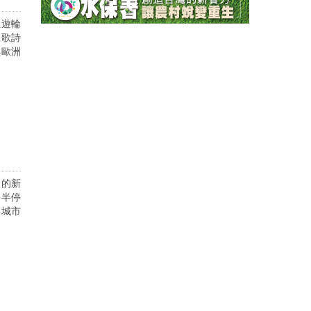
主遊輪
上歌詩
與歐洲
線的新
多半停
的城市