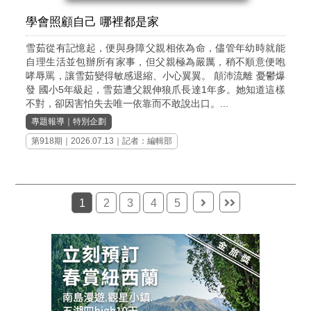
學會照顧自己 哪裡都是家
雪茹從有記憶起，便與身障父親相依為命，儘管年幼時就能
自理生活並包辦所有家事，但父親極為嚴厲，稍不順意便咆
哮辱罵，讓雪茹變得敏感退縮、小心翼翼。 顛沛流離 憂鬱爆
發 國小5年級起，雪茹遭父親伸狼爪長達1年多。她知道這樣
不對，卻因害怕失去唯一依靠而不敢說出口。...
專題報導
｜
特別企劃
第918期
｜2026.07.13｜記者：編輯部
1
2
3
4
5