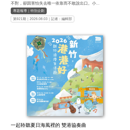
不對，卻因害怕失去唯一依靠而不敢說出口。小...
專題報導
｜
特別企劃
第921期
｜2026.08.03｜記者：編輯部
一起聆聽夏日海風裡的 雙港協奏曲