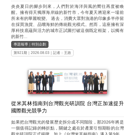
炎炎夏日的腳步到來，人們對於海洋與風的嚮往再度被喚
醒。擁有得天獨厚海岸線的新竹市，今年夏天將迎來一場前
所未有的華麗蛻變。 過去，消費大眾對漁港的印象多半停留
在採買漁貨、品嚐海鮮的傳統觀光模式。然而，這座擁有深
厚科技底蘊與活力的城市正試圖打破這個既定框架，以獨有
的新竹...
專題報導
｜
特別企劃
第921期
｜2026.08.03｜記者：王政
從米其林指南到台灣觀光研訓院 台灣正加速提升
國際觀光競爭力
如果把台灣觀光的發展歷史拆分成不同階段，那2026年將是
一個值得記錄的轉折點，關鍵之處在於產業引頸期盼的台灣
觀光研訓院正式揭牌，加上《台灣米其林指南》邁入第9年、