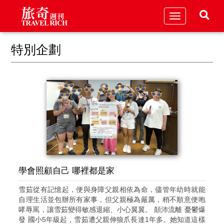
Toggle
navigation
特別企劃
學會照顧自己 哪裡都是家
雪茹從有記憶起，便與身障父親相依為命，儘管年幼時就能
自理生活並包辦所有家事，但父親極為嚴厲，稍不順意便咆
哮辱罵，讓雪茹變得敏感退縮、小心翼翼。 顛沛流離 憂鬱爆
發 國小5年級起，雪茹遭父親伸狼爪長達1年多。她知道這樣