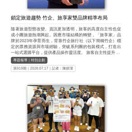
鎖定旅遊趨勢 竹企、旅享家雙品牌精準布局
隨著旅遊型態改變、資訊更加透明，旅客的高度自主性也促
成小團旅遊熱潮興起。因應市場結構的轉變，「旅享家」品
牌於2023年孕育而生，背靠竹企旅行社（以下簡稱竹企）穩
定的票務資源與市場經驗，突破系列團的包裝模式，打造出
一站式選購平台，提供產品操作靈活度。 旅客自主性提升 ...
專題報導
｜
特別企劃
第919期
｜2026.07.17｜記者：陳妍潔