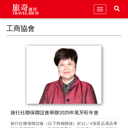
Toggle
navigation
工商協會
旅行社聯保聯誼會舉辦2025年尾牙旺年會
旅行社聯保聯誼會（以下簡稱聯保）於12／4假君品酒店舉