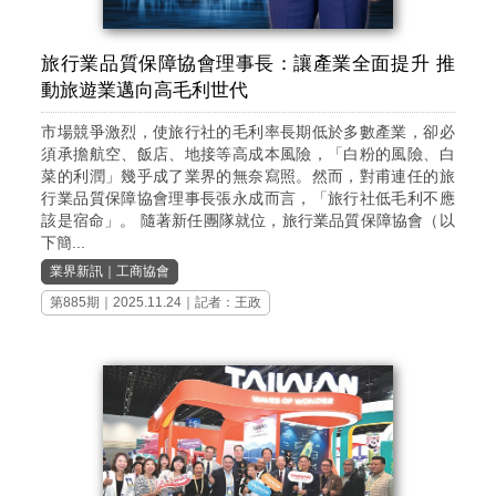
旅行業品質保障協會理事長：讓產業全面提升 推
動旅遊業邁向高毛利世代
市場競爭激烈，使旅行社的毛利率長期低於多數產業，卻必
須承擔航空、飯店、地接等高成本風險，「白粉的風險、白
菜的利潤」幾乎成了業界的無奈寫照。然而，對甫連任的旅
行業品質保障協會理事長張永成而言，「旅行社低毛利不應
該是宿命」。 隨著新任團隊就位，旅行業品質保障協會（以
下簡...
業界新訊
｜
工商協會
第885期
｜2025.11.24｜記者：王政