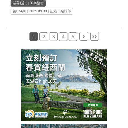
業界新訊
｜
工商協會
第874期
｜2025.09.08｜記者：編輯部
1
2
3
4
5