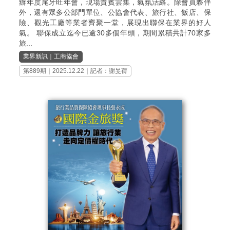
辦年度尾牙旺年會，現場貴賓雲集，氣氛活絡。除會員夥伴
外，還有眾多公部門單位、公協會代表、旅行社、飯店、保
險、觀光工廠等業者齊聚一堂，展現出聯保在業界的好人
氣。 聯保成立迄今已逾30多個年頭，期間累積共計70家多
旅...
業界新訊
｜
工商協會
第889期
｜2025.12.22｜記者：謝旻蒨