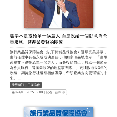
選舉不是投給單一候選人 而是投給一個願意為會
員服務、替產業發聲的團隊
旅行業品質保障協會（以下簡稱品保協會）選舉完美落幕，
由前任理事長張永成成功連任，他開宗明義地表示：「這場
選舉並不是投給單一候選人，而是投給自己，投給一個願意
為會員服務、替產業發聲的理監事團隊。」更細數過去3年的
政績，期待旅行社繼續相信團隊，帶領產業走向更璀璨的未
來。 ...
業界新訊
｜
工商協會
第874期
｜2025.09.08｜記者：編輯部