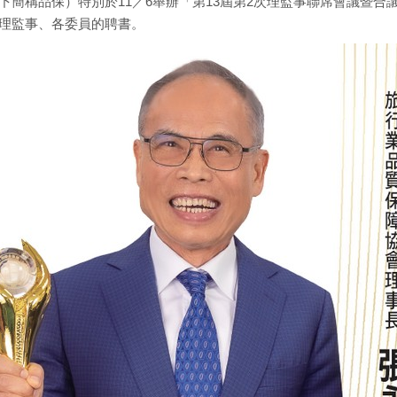
下簡稱品保）特別於11／6舉辦「第13屆第2次理監事聯席會議暨合
理監事、各委員的聘書。