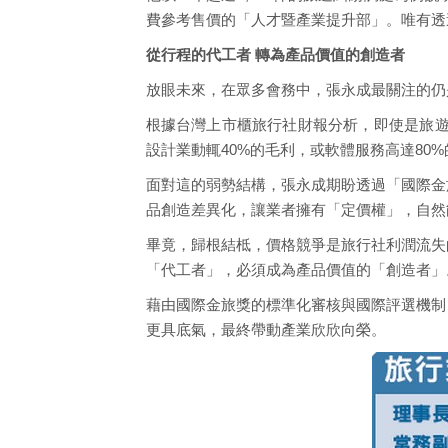
費參考售價的「人才暨產業提升部」。唯有透
從行程的代工者 轉為產品價值的創造者
放眼未來，在眾多會務中，張永成最關注的仍
根據台灣上市櫃旅行社財報分析，即使是旅遊市
設計業動輒40%的毛利，或軟體服務高達8
面對這的弱勢結構，張永成期盼透過「國際金
品創造差異化，讓業者擁有「定價權」，自然
畢竟，歸根結柢，價格競爭是旅行社利潤流失
「代工者」，必須成為產品價值的「創造者」
藉由國際金旅獎的標準化審核與國際評選機制
更具底氣，最終帶動產業欣欣向榮。