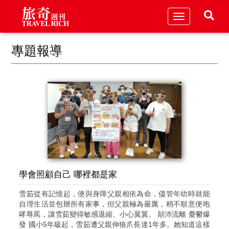
Toggle
navigation
專題報導
學會照顧自己 哪裡都是家
雪茹從有記憶起，便與身障父親相依為命，儘管年幼時就能
自理生活並包辦所有家事，但父親極為嚴厲，稍不順意便咆
哮辱罵，讓雪茹變得敏感退縮、小心翼翼。 顛沛流離 憂鬱爆
發 國小5年級起，雪茹遭父親伸狼爪長達1年多。她知道這樣