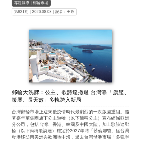
專題報導
｜
郵輪市場
第921期
｜2026.08.03｜記者：王政
郵輪大洗牌：公主、歌詩達撤退 台灣靠「旗艦、
策展、長天數」多軌跨入新局
台灣郵輪市場正迎來後疫情時代最劇烈的一次版圖重組。隨
著嘉年華集團旗下公主遊輪（以下簡稱公主）宣布縮減亞洲
分公司，包括台灣、香港、韓國及中國大陸，加上歌詩達郵
輪（以下簡稱歌詩達）確定於2027年將「莎倫娜號」從台灣
母港移防南美洲與歐洲地中海，過去台灣母港市場「多強爭