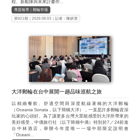
程、新船隊與未來計畫作...
專題報導
｜
郵輪市場
第921期
｜2026.08.03｜記者：陳妍潔
大洋郵輪在台中展開一趟品味巡航之旅
以精緻餐飲、舒適空間與深度航線著稱的大洋郵輪
（Oceania Sonata，以下簡稱大洋），一直是許多郵輪資深
玩家的心頭好。為了讓更多台灣大眾能感受到大洋所帶來的
美好感受，中僑旅行社（以下簡稱中僑）特別於7／24前進
台中林酒店，舉辦今年度唯一一場中部限定說明會
「Oceani...