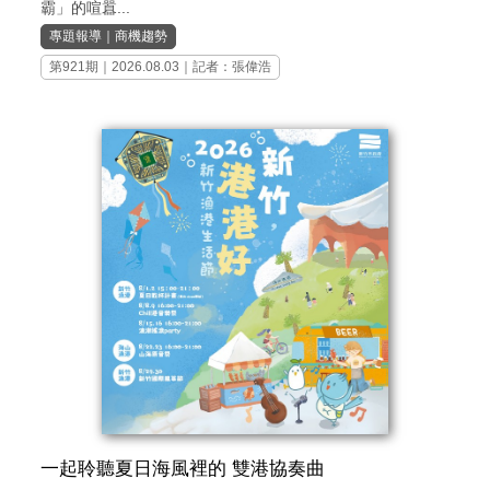
霸」的喧囂...
專題報導
｜
商機趨勢
第921期
｜2026.08.03｜記者：張偉浩
一起聆聽夏日海風裡的 雙港協奏曲