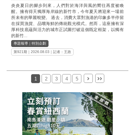
炎炎夏日的腳步到來，人們對於海洋與風的嚮往再度被喚
醒。擁有得天獨厚海岸線的新竹市，今年夏天將迎來一場前
所未有的華麗蛻變。 過去，消費大眾對漁港的印象多半停留
在採買漁貨、品嚐海鮮的傳統觀光模式。然而，這座擁有深
厚科技底蘊與活力的城市正試圖打破這個既定框架，以獨有
的新竹...
專題報導
｜
特別企劃
第921期
｜2026.08.03｜記者：王政
1
2
3
4
5