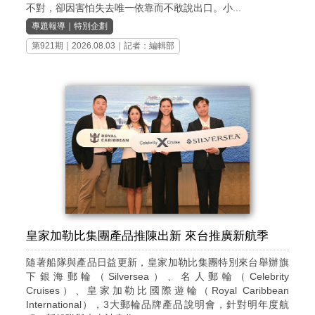
不對，卻因害怕失去唯一依靠而不敢說出口。小...
專題報導
｜
特別企劃
第921期
｜2026.08.03｜記者：編輯部
皇家加勒比集團產品推陳出新 來台推廣新航季
隨著船隊與產品日益更新，皇家加勒比集團特別來台舉辦旗
下銀海郵輪（Silversea）、名人郵輪（Celebrity
Cruises）、皇家加勒比國際遊輪（Royal Caribbean
International），3大郵輪品牌產品說明會，針對明年度航