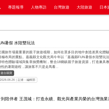
訊
專題報導
人物專訪
台灣旅遊
大陸旅遊
日本
UN暑假 水陸雙玩法
是國旅市場最重要的親子旅遊檔期，如何在眾多目的地中創造差異化體
積極布局的重點。嘉義縣文化觀光局今年以「嘉義縣FUN暑假水陸雙玩
聯特色體驗場域與集章抽獎機制，整合18鄉鎮親子旅遊資源，打造兼具
性的暑期遊程，讓旅客不只是走馬看...
｜
遊台縣寶
2026.06.26｜記者：編輯部
者到陪伴者 王茂城：打造永續、觀光與產業共榮的台灣漁業