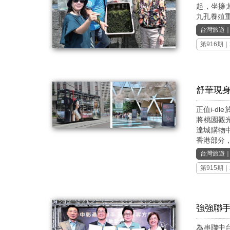
起，坐擁
九孔養殖重
台灣旅遊
第916期
｜
舒華現身
正值i-d
將桃園觀
達城購物
香港部分，
台灣旅遊
第915期
｜
強強聯手
為串聯中