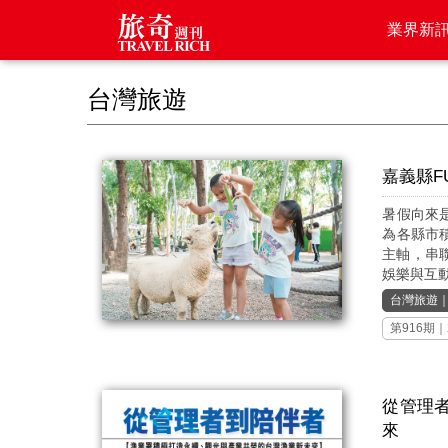
業界新
台灣旅遊
嘉義縣F
暑假向來
為各縣市
主軸，串
娛樂與互動
台灣旅遊
第916期
｜
從管理
來