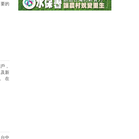
重要的
門戶，
場及新
。 在
與台中