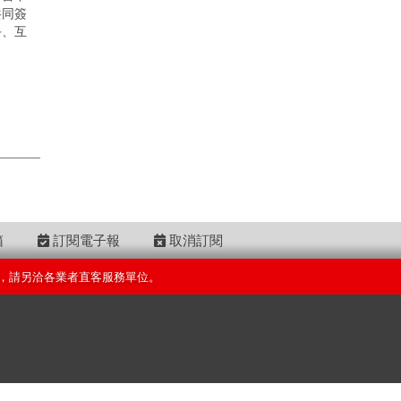
共同簽
手、互
箱
訂閱電子報
取消訂閱
，請另洽各業者直客服務單位。