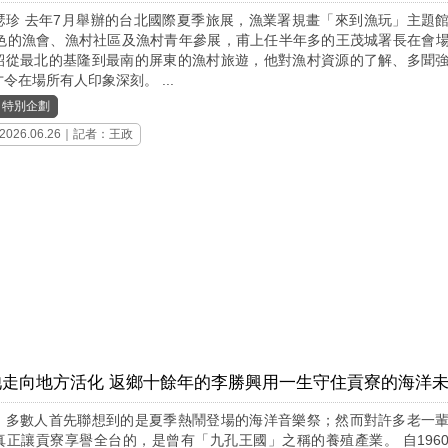
瑟珍 去年7月舉辦的台北國際夏季旅展，漁業署規畫「來到漁玩」主題
特色的漁會、漁村社區及漁村青年參展，甫上任半年多的王茂城署長在會
紹從最北的基隆到最南的屏東的漁村旅遊，他對漁村資源的了解、多聞
令在場所有人印象深刻。 ...
｜
特別企劃
2026.06.26｜記者：王政
池走向地方活化 返鄉十餘年的李勝興用一生守住貢寮的海洋
，多數人首先聯想到的是夏季熱鬧登場的海洋音樂祭；然而對許多老一
真正讓貢寮享譽全台的，是曾有「九孔王國」之稱的養殖產業。 自196