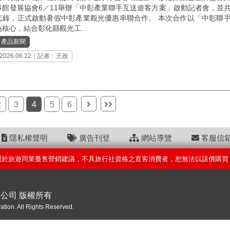
事館發展協會6／11舉辦「中彰產業聯手互送遊客方案」啟動記者會，並
忘錄，正式啟動暑假中彰產業觀光優惠串聯合作。 本次合作以「中彰聯
核心，結合彰化縣觀光工...
｜
產品新聞
2026.06.22｜記者：王政
2
3
4
5
6
隱私權聲明
廣告刊登
網站導覽
客服信
屬於旅遊同業躉售營銷建議，不具旅行社資格之直客消費者，恕無法以該價購買
限公司 版權所有
ation. All Rights Reserved.