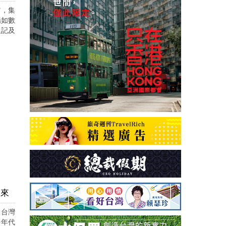
館，集
場如數
強記及
未來
輩台灣
0年代