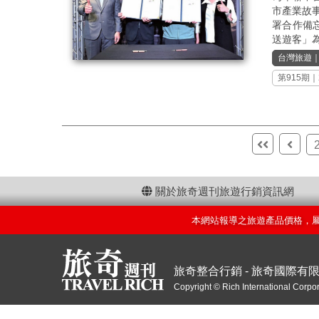
市產業故
署合作備
送遊客」為
台灣旅遊
第915期
｜
關於旅奇週刊旅遊行銷資訊網
本網站報導之旅遊產品價格，
旅奇整合行銷 - 旅奇國際有
Copyright © Rich International Corpor