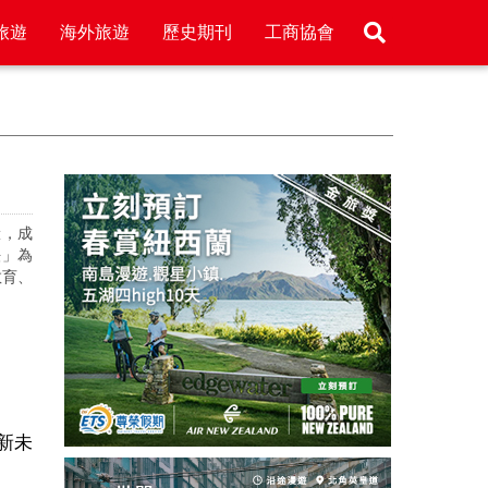
旅遊
海外旅遊
歷史期刊
工商協會
驗，成
法」為
教育、
新未