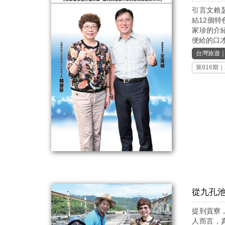
引言文賴
結12個
家珍的介
便給的口才
台灣旅遊
第916期
｜
從九孔
提到貢寮
人而言，