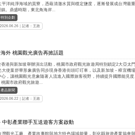
太平洋純淨海域的貢寮，憑藉清澈水質與穩定鹽度，逐漸發展成台灣最
鎮。鼎盛時期，東北角海岸...
｜
特別企劃
2026.06.26｜記者：王政
海外 桃園觀光廣告再掀話題
le於香港與新加坡舉辦演出活動，桃園市政府觀光旅遊局特別鎖定2大亞太
光大使葉舒華形象廣告同步現身香港街頭叮叮車，以及新加坡－樟宜機
中心，讓桃園觀光意象隨著人流進入國際旅客視野，持續提升國際能見度
桃園市政府觀光旅遊...
｜
產品新聞
2026.06.22｜記者：王政
 中彰產業聯手互送遊客方案啟動
台灣觀光工廠、產業故事館與地方特色場域能量，彰化縣旅遊產業協會