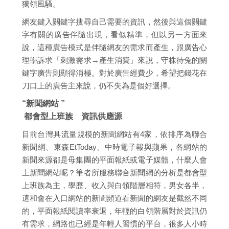
獨領風騷。
網友鍵入關鍵字搜尋自己需要的資訊，然後與這個關鍵
字有關的廣告伴隨出現，看似精準，但以另一方面來
說，這種廣告模式是伴隨網友的需求而產生，跟廣告心
理學訴求「刺激需求→產生消費」來說，守株待兔的關
鍵字廣告則顯得消極。對於廣告經費少，希望把錢花在
刀口上的廣告主來說，仍不失為是個好選擇。
“新聞網站 ”
都會型上班族 資訊供應源
目前台灣具流量規模的新聞網站有4家，依排序為聯合
新聞網、東森EtToday、中時電子報與蘋果，各網站的
新聞來源都是母集團的平面報紙或電子媒體，什麼人會
上新聞網站呢？筆者所服務聯合新聞網的分析是都會型
上班族為主，學歷、收入與白領階層相符，男女各半，
這和會在入口網站的新聞頻道看新聞的網友是截然不同
的，平面報紙閱讀率衰退，年輕的白領階層對於資訊仍
有需求，網路也已經是年輕人習慣的平台，很多人小時