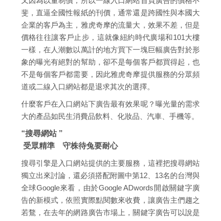
又因為以量制價，所以一線入口網站首頁廣告的價格不
斐，直逼全國性報紙的刊價，通常還是跨國性與本國大
企業的客戶為主，雅虎奇摩的流量大，效果不差，但是
價格往往讓客戶止步，這就像紐約時代廣場和101大樓
一樣，在人潮數以萬計的地方買下一塊巨幅廣告對於形
象的曝光有絕對的幫助，卻不是每個客戶都買得起，也
不是每個客戶都需要，因此雅虎奇摩提供服務的分眾頻
道或二線入口網站都是退求其次的選擇。
什麼客戶在入口網站下廣告最有效果呢？曝光量的需求
大的產品如民生消費品飲料、化妝品、汽車、手機等。
“搜尋網站 ”
受眾精準 守株待兔要耐心
搜尋引擎是入口網站提供的主要服務，這裡把搜尋網站
獨立出來討論，還必須搭配附圖中第12、13名的台灣與
全球Google來看，由於Google ADwords開啟關鍵字廣
告的新模式，依照實際點閱數來收費，讓廣告主們趨之
若鶩，在去年的網路廣告市場上，關鍵字廣告可以說是