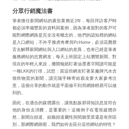
分眾行銷魔法書
筆者擔任新聞網站的廣告業務近2年，每回拜訪客戶時
都必須準備豐富的資料與案例，因為筆者面對的客戶可
能對網際網路是完全沒有概念的，他們的認知裡的網站
是入口網站，不外乎雅虎奇摩與PcHome，必須花費唇
舌去解釋新聞網站與入口網站的差異，也有已經是筆者
服務網站的忠實網友，每天上班固定上站瀏覽新聞。對
現在的年輕人來說，攤開報紙盯著油墨逐字閱讀可能是
一種LKK的行徑，試想：當這些網友盯著某廠牌汽水含
致癌物質的新聞，讀完隨手轉寄給親友要大家參考注
意，這個分享的動作就是平面做不到而網路輕易可以做
到的。
因此，在適合的媒體露出，讓焦點族群得知訊息並符合
他的身份去消費，是重要的！這種例子在電視媒體亦
然，新聞台頻道、綜藝頻道屬性與閱聽受眾還是有所區
別，那網際網路呢，我們如何去區分這些網站的特性？