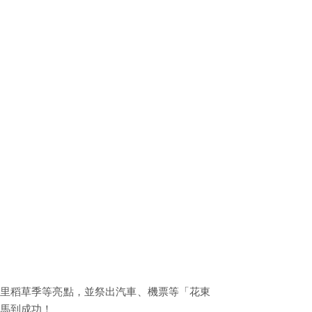
富里稻草季等亮點，並祭出汽車、機票等「花東
馬到成功！