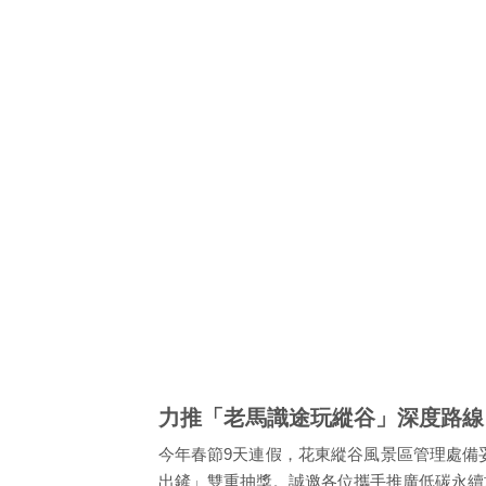
力推「老馬識途玩縱谷」深度路線
今年春節9天連假，花東縱谷風景區管理處備
出鏟」雙重抽獎。誠邀各位攜手推廣低碳永續