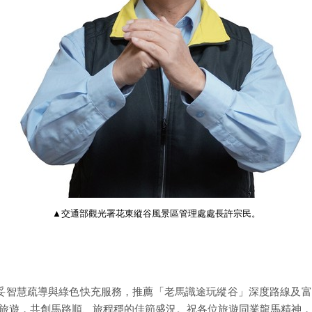
▲交通部觀光署花東縱谷風景區管理處處長許宗民。
妥智慧疏導與綠色快充服務，推薦「老馬識途玩縱谷」深度路線及
旅遊，共創馬路順、旅程穩的佳節盛況。祝各位旅遊同業龍馬精神，