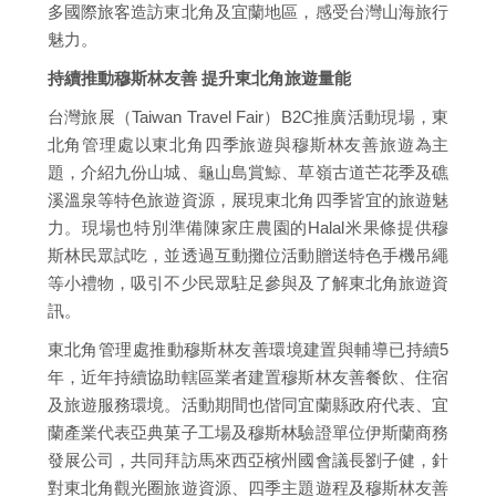
多國際旅客造訪東北角及宜蘭地區，感受台灣山海旅行
魅力。
持續推動穆斯林友善 提升東北角旅遊量能
台灣旅展（Taiwan Travel Fair）B2C推廣活動現場，東
北角管理處以東北角四季旅遊與穆斯林友善旅遊為主
題，介紹九份山城、龜山島賞鯨、草嶺古道芒花季及礁
溪溫泉等特色旅遊資源，展現東北角四季皆宜的旅遊魅
力。現場也特別準備陳家庄農園的Halal米果條提供穆
斯林民眾試吃，並透過互動攤位活動贈送特色手機吊繩
等小禮物，吸引不少民眾駐足參與及了解東北角旅遊資
訊。
東北角管理處推動穆斯林友善環境建置與輔導已持續5
年，近年持續協助轄區業者建置穆斯林友善餐飲、住宿
及旅遊服務環境。活動期間也偕同宜蘭縣政府代表、宜
蘭產業代表亞典菓子工場及穆斯林驗證單位伊斯蘭商務
發展公司，共同拜訪馬來西亞檳州國會議長劉子健，針
對東北角觀光圈旅遊資源、四季主題遊程及穆斯林友善