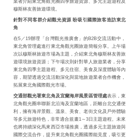
業者介紹東北角觀光圈四季旅遊資源、多元主題遊程及
穆斯林友善旅遊環境。
針對不同客群介紹觀光資源 盼吸引國際旅客造訪東北
角
在5／19辦理「台灣觀光推廣會」的B2B交流活動中，
東北角管理處進行東北角觀光圈旅遊簡報分享。上午場
次以穆斯林旅遊市場為主題，介紹東北角穆斯林友善旅
遊環境旅遊資源；下午場次則針對華人旅遊業者，分享
東北角四季主題遊程、多元住宿、美食及深度體驗等內
容，期望透過交流活動深化與當地旅遊業者合作機會，
拓展東北角國際觀光市場。
交通部觀光署東北角及宜蘭海岸風景區管理處
表示，東
北角觀光圈串聯新北沿海及宜蘭地區，距離台北交通便
利，擁有海岸景觀、溫泉、美食、老街文化及戶外體驗
等多元旅遊特色，非常適合規畫1～3日主題遊程。未來
也將持續深化馬來西亞市場推廣，透過多元主題旅遊與
國際交流合作，提升東北角觀光圈國際能見度，吸引更