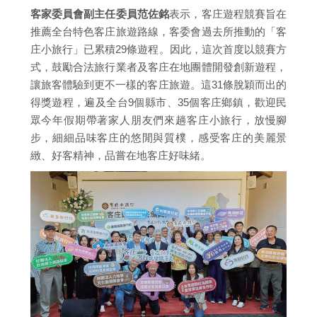
客家委員會副主任委員范佐銘
表示，客庄遊程競賽旨在
推薦全台特色客庄旅遊路線，客委會過去所推動的「客
庄小旅行」已累積29條遊程。因此，這次首度以競賽方
式，鼓勵合法旅行業者及客庄在地團體開發創新遊程，
讓旅客體驗到更不一樣的客庄旅遊。這31條脫穎而出的
得獎遊程，遍及全台9個縣市、35個客庄鄉鎮，歡迎民
眾今年假期帶著家人朋友們來趟客庄小旅行，放慢腳
步，細細品味客庄的悠閒與質樸，感受客庄的美麗景
緻、好客精神，品嘗在地客庄好味緒。