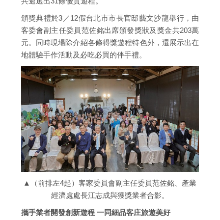
共遴選出31條優質遊程。
頒獎典禮於3／12假台北市市長官邸藝文沙龍舉行，由
客委會副主任委員范佐銘出席頒發獎狀及獎金共203萬
元。同時現場除介紹各條得獎遊程特色外，還展示出在
地體驗手作活動及必吃必買的伴手禮。
▲（前排左4起）客家委員會副主任委員范佐銘、產業
經濟處處長江志成與獲獎業者合影。
攜手業者開發創新遊程 一同細品客庄旅遊美好