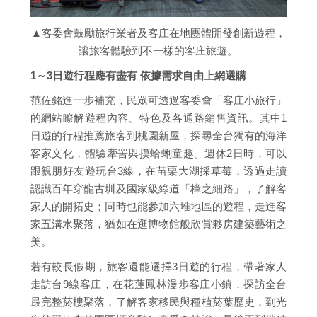
▲客委會鼓勵旅行業者及客庄在地團體開發創新遊程，
讓旅客體驗到不一樣的客庄旅遊。
1～3日遊行程應有盡有 依據需求自由上網選購
范佐銘進一步補充，民眾可透過客委會「客庄小旅行」
的網站瞭解遊程內容、特色及各通路銷售資訊。其中1
日遊的行程推薦旅客到桃園新屋，探尋全台獨有的海洋
客家文化，體驗牽罟與摸蛤蜊童趣。週休2日時，可以
跟親朋好友遊玩台3線，在苗栗大湖採草莓，透過走讀
認識百年穿龍古圳及國家級綠道「樟之細路」，了解客
家人的開拓史；同時也能參加六堆地區的遊程，走進客
家五溝水聚落，猶如在逛博物館般欣賞夥房建築藝術之
美。
若有較長假期，旅客還能選擇3日遊的行程，帶著家人
走訪台9線客庄，在花蓮鳳林漫步客庄小鎮，探訪全台
最完整菸樓聚落，了解客家移民與種植菸葉歷史，到光