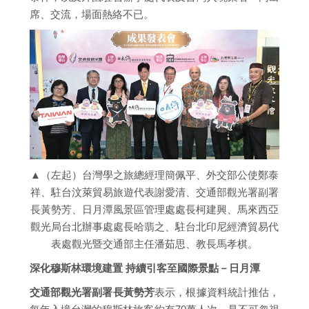
席、交流，場面熱絡不已。
▲（左起）台灣學之旅總經理簡佩平、外交部公使鄭泰
祥、駐台汶萊貿易旅遊代表謝愛清、交通部觀光署副署
長黃勢芳、日月潭風景區管理處處長柯建興、馬來西亞
觀光局台北辦事處處長哈翡之、駐台北印尼經濟貿易代
表處觀光暨交通部主任潘茹思、教長馬孝棋。
深化穆斯林環境建置 持續引客至國際景點－日月潭
交通部觀光署副署長黃勢芳
表示，根據資料統計推估，