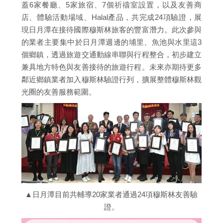
蓋6家餐廳、5家旅宿、7個祈禱室設置，以及友善商
店、體驗活動場域、Halal產品，共完成24項驗證，展
現日月潭在接待國際穆斯林旅客的豐富潛力。此次參與
的業者主要集中於日月潭週邊的埔里、魚池與水里這3
個鄉鎮，透過旅遊交通動線串聯與行程整合，初步建立
兼具地方特色與友善接待的旅遊行程。未來亦期待更多
鄰近鄉鎮業者加入穆斯林驗證行列，擴展整體穆斯林觀
光圈的友善服務範圍。
▲日月潭目前共輔導20家業者通過24項穆斯林友善驗
證。