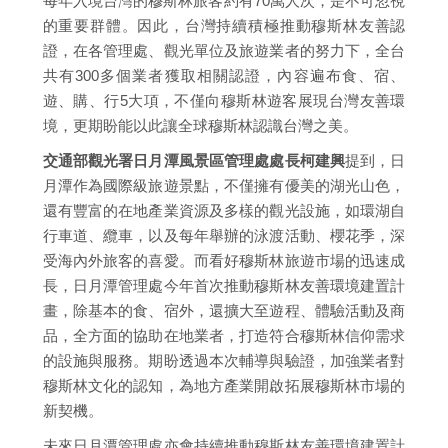
每年入境台灣的穆斯林旅客約有70萬人次，是不可忽視
的重要群體。因此，台灣持續積極推動穆斯林友善認
證，在各管理處、觀光單位及旅遊業者的努力下，全台
共有300多個業者獲取相關認證，內容遍布食、宿、
遊、購、行5大項，不僅向穆斯林遊客展現台灣友善環
境，更期盼能以此讓全球穆斯林認識台灣之美。
交通部觀光署日月潭風景區管理處處長柯建興
提到，日
月潭作為國際級旅遊景點，不僅擁有優美的湖光山色，
還有豐富的在地產業資源及多樣的觀光設施，如環湖自
行車道、纜車，以及每年舉辦的泳渡活動、櫻花季，深
受海內外旅客的喜愛。而看好穆斯林旅遊市場的迅速成
長，日月潭管理處今年首次推動穆斯林友善環境建置計
畫，除基本的食、宿外，還擴大至遊程、體驗活動及商
品，全方面的協助在地業者，打造符合穆斯林信仰需求
的設施與服務。期盼透過本次輔導與驗證，加強業者對
穆斯林文化的認知，為地方產業開啟拓展穆斯林市場的
新契機。
未來日月潭管理處亦會持續推動穆斯林友善環境建置計