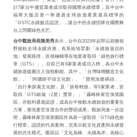
計7家台中優質業者成功取得國際永續標章，其中台中
福華大飯店更一舉通過全球旅遊產業最高標準的
「GSTC永續飯店認證」，讓台中的永續招牌在國際舞
台上閃耀綠色光芒。
台中觀旅局長陳美秀
表示，台中自2023年起即以前瞻視
野接軌全球永續浪潮，有系統地擘劃「永續旅遊目的
地」發展路徑，並積極輔導在地業者取得「綠色旅行標
章（GTS）」。目前已有6家業者成功入榜，為台中永
續旅遊版圖注入強勁動能。其中，「台灣味噌釀造文化
館」、「阿聰師芋頭文化館」、「寶熊漁樂碼頭」、
「自行車探索文化館」及「旅巷輕旅」等5家業者，皆
取得「GTS銀級（2星）獎章」；「霧峰林家宮保第園
區」亦順利通過認證，成為台中推動永續旅遊的重要生
力軍，展現產官深度合作的豐碩成果。觀旅局進一步說
明，霧峰林家宮保第園區作為新一波取得「GTS綠色旅
行標章」認證的代表案例，完美示範文化資產與永續發
展的共生模式。園區以「文化為橋、永續為岸」為核心