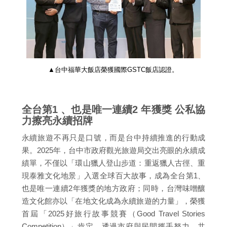
▲台中福華大飯店榮獲國際GSTC飯店認證。
全台第1 、也是唯一連續2 年獲獎 公私協
力擦亮永續招牌
永續旅遊不再只是口號，而是台中持續推進的行動成
果。2025年，台中市政府觀光旅遊局交出亮眼的永續成
績單，不僅以「環山獵人登山步道：重返獵人古徑、重
現泰雅文化地景」入選全球百大故事，成為全台第1、
也是唯一連續2年獲獎的地方政府；同時，台灣味噌釀
造文化館亦以「在地文化成為永續旅遊的力量」，榮獲
首屆「2025好旅行故事競賽（Good Travel Stories
Competition）」肯定。透過市府與民間攜手努力，共