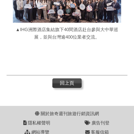
▲IHG洲際酒店集結旗下40間酒店赴台參與大中華巡
展，並與台灣逾400位業者交流。
回上頁
關於旅奇週刊旅遊行銷資訊網
隱私權聲明
廣告刊登
網站導覽
客服信箱