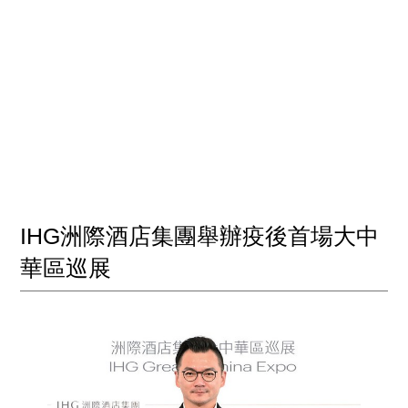
IHG洲際酒店集團舉辦疫後首場大中
華區巡展