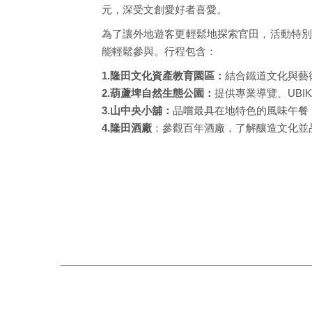
元，深受文創愛好者喜愛。
為了讓外地遊客更輕鬆地探索官田，活動特別
能輕鬆參與。行程包含：
1.隆田文化資產教育園區：
結合鐵道文化與藝
2.葫蘆埤自然生態公園：
提供專業導覽、UBI
3.山中央小舖：
品嚐最具在地特色的風味午餐
4.隆田酒廠
：參觀百年酒廠，了解釀造文化並