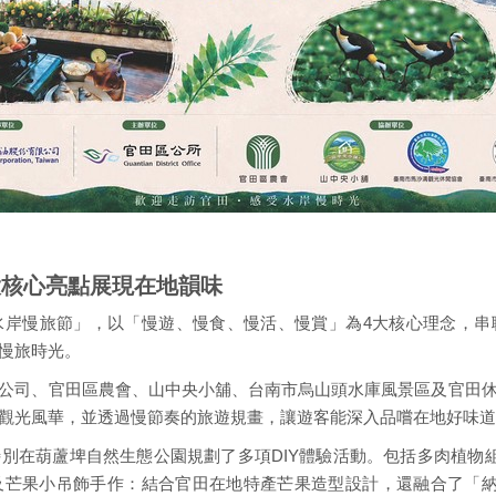
大核心亮點展現在地韻味
水岸慢旅節」，以「慢遊、慢食、慢活、慢賞」為4大核心理念，串
慢旅時光。
公司、官田區農會、山中央小舖、台南市烏山頭水庫風景區及官田
觀光風華，並透過慢節奏的旅遊規畫，讓遊客能深入品嚐在地好味道
別在葫蘆埤自然生態公園規劃了多項DIY體驗活動。包括多肉植物組
芒果小吊飾手作：結合官田在地特產芒果造型設計，還融合了「納