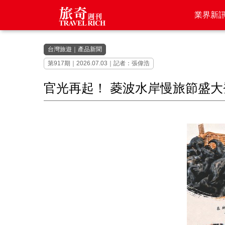
業界新
台灣旅遊
｜
產品新聞
第917期｜2026.07.03｜記者：張偉浩
官光再起！ 菱波水岸慢旅節盛大