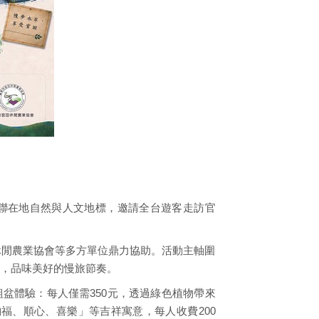
聯在地自然與人文地標，邀請全台遊客走訪官
休閒農業協會等多方單位鼎力協助。活動主軸圍
，品味美好的慢旅節奏。
盆體驗：每人僅需350元，透過綠色植物帶來
福、順心、喜樂」等吉祥寓意，每人收費200