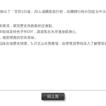
推出了「官田1日遊」20人成團套裝行程，此團體行程分別從台中
術展演，展現歷史與創新的交會點。
KE租借及特色手作DIY，讓遊客在水岸邊放鬆身心。
，感受樸實的官田美味。
品味在地歷史情懷。5.川文山生態農場：由導覽員帶領深入了解豐富
回上頁