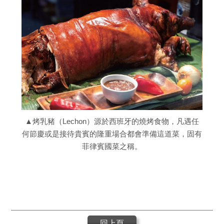
▲烤乳豬（Lechon）源於西班牙的燒烤食物，凡遇任
何節慶或是接待貴賓的隆重場合都會準備這道菜，固有
菲律賓國菜之稱。
回上頁