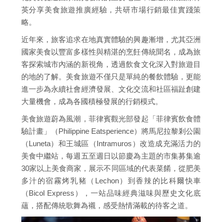
英分享美食旅遊推廣經驗，共研市場行銷最佳實踐策
略。
近年來，旅客追求在地真實體驗的興趣漸增，尤其亞洲
國家美食以豐富多樣性與精湛的烹飪傳統聞名，成為旅
客探索城市內涵的新視角，透過飲食文化深入對旅遊目
的地的了解。美食旅遊不僅只是單純的餐飲體驗，更能
進一步為永續社會經濟發展、文化交流和社區福趾創建
大量機會，成為各國積極發展的行銷模式。
美食旅遊蔚為風潮，菲律賓觀光部發起「菲律賓飲食體
驗計畫」（Philippine Eatsperience）將馬尼拉黎剎公園
（Luneta）和王城區（Intramuros）改造成充滿活力的
美食中繼站，每週五至週日以節慶為主題的市集募集逾
30家以上美食商家，展示不同區域的代表菜餚，從肥美
多汁的宿霧烤乳豬（Lechon）到香辣的比科爾快車
（Bicol Express），一站品味經典滋味與歷史文化底
蘊，搭配傳統歌舞為襯，感受熱情滿載的待客之道。