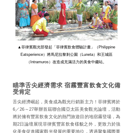
▲菲律賓觀光部發起「菲律賓飲食體驗計畫」（Philippine
Eatsperience）將馬尼拉黎剎公園（Luneta）和王城區
（Intramuros）改造成充滿活力的美食中繼站。
瞄準舌尖經濟需求 宿霧豐富飲食文化備
受肯定
舌尖經濟崛起，美食成為觀光行銷新主力！菲律賓將於
6／26～27舉辦首屆聯合國亞太區美食觀光論壇，活動
將於擁有豐富飲食文化的熱門旅遊目的地宿霧登場，為
期2日論壇展現菲律賓豐富飲食樣貌之外，更致力於強
化美食促進國家觀光發展的重要地位，透過聚集國際菁