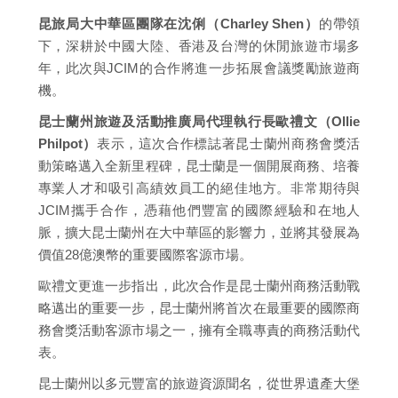
昆旅局大中華區團隊在沈俐（Charley Shen）
的帶領
下，深耕於中國大陸、香港及台灣的休閒旅遊市場多
年，此次與JCIM的合作將進一步拓展會議獎勵旅遊商
機。
昆士蘭州旅遊及活動推廣局代理執行長歐禮文（Ollie
Philpot）
表示，這次合作標誌著昆士蘭州商務會獎活
動策略邁入全新里程碑，昆士蘭是一個開展商務、培養
專業人才和吸引高績效員工的絕佳地方。非常期待與
JCIM攜手合作，憑藉他們豐富的國際經驗和在地人
脈，擴大昆士蘭州在大中華區的影響力，並將其發展為
價值28億澳幣的重要國際客源市場。
歐禮文更進一步指出，此次合作是昆士蘭州商務活動戰
略邁出的重要一步，昆士蘭州將首次在最重要的國際商
務會獎活動客源市場之一，擁有全職專責的商務活動代
表。
昆士蘭州以多元豐富的旅遊資源聞名，從世界遺產大堡