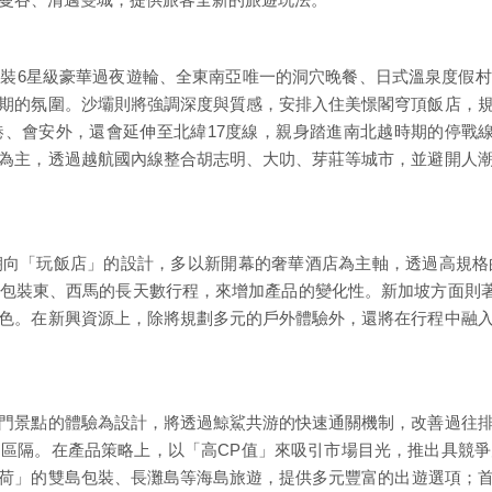
裝6星級豪華過夜遊輪、全東南亞唯一的洞穴晚餐、日式溫泉度假
期的氛圍。沙壩則將強調深度與質感，安排入住美憬閣穹頂飯店，
、會安外，還會延伸至北緯17度線，親身踏進南北越時期的停戰
為主，透過越航國內線整合胡志明、大叻、芽莊等城市，並避開人
朝向「玩飯店」的設計，多以新開幕的奢華酒店為主軸，透過高規格
裝東、西馬的長天數行程，來增加產品的變化性。新加坡方面則著重推廣
色。在新興資源上，除將規劃多元的戶外體驗外，還將在行程中融
門景點的體驗為設計，將透過鯨鯊共游的快速通關機制，改善過往
區隔。在產品策略上，以「高CP值」來吸引市場目光，推出具競
」的雙島包裝、長灘島等海島旅遊，提供多元豐富的出遊選項；首都馬