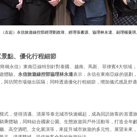
▲（左起）永信旅遊線控部經理劉政瑋、經理張書源、協理林永達、副理楊曼琪
眾景點、優化行程細節
簡稱永信）東南亞線特別針對泰國、越南、馬新、菲律賓4大領域
遊體驗。
永信旅遊線控部協理林永達
表示，永信在東南亞線的規劃
，與坊間市場做出區隔；同時透過優化行程細節，增加儀式感及舒適
模式，使得清邁、清萊等泰北城市快速崛起，成為回訪旅客的首選
騎乘體驗，同時結合國家公園、生態旅遊與戶外活動等，打造全年
廳、高空酒吧、文化展演等，來提升城市旅遊的多元性。展望未來，
曼谷、清邁雙城，提供旅客全新的旅遊玩法。