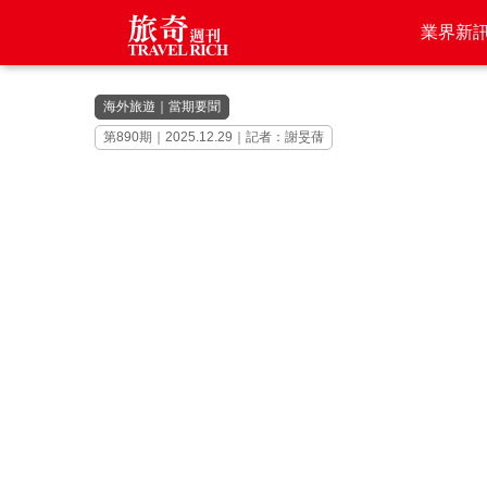
業界新
海外旅遊
｜
當期要聞
第890期｜2025.12.29｜記者：謝旻蒨