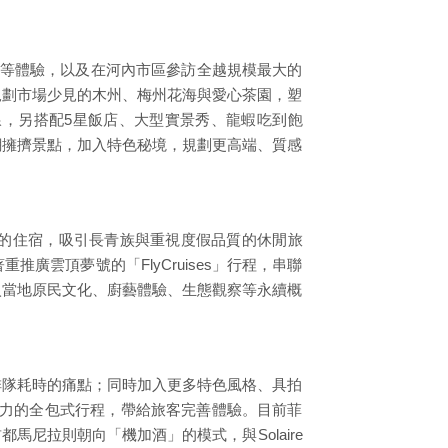
村等體驗，以及在河內市區參訪全越規模最大的
規劃市場少見的木州、梅州花海與愛心茶園，塑
線，另搭配5星飯店、大型實景秀、龍蝦吃到飽
潮擁擠景點，加入特色秘境，規劃更高端、質感
的住宿，吸引長青族與重視度假品質的休閒旅
雲頂夢號的「FlyCruises」行程，串聯
入當地原民文化、廚藝體驗、生態觀察等永續概
排隊耗時的痛點；同時加入更多特色風格、具拍
爭力的全包式行程，帶給旅客完善體驗。目前菲
尼拉則朝向「機加酒」的模式，與Solaire