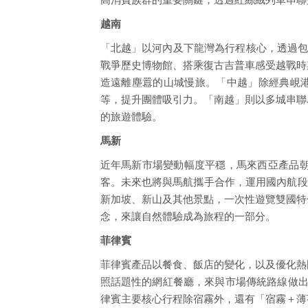
越南
「北越」以河內及下龍灣為行程核心，透過包
戰爭歷史博物館、搭乘復古吉普車感受越戰時
造遠離塵囂的山城慢旅。「中越」除經典峴港
等，提升團體吸引力。「南越」則以多城串聯
的旅遊體驗。
馬新
近年馬新市場變動幅度平穩，馬來西亞產品
客。未來也將與馬航攜手合作，運用國內航段包
新加坡、新山及其他景點，一次性遊覽雙國特
念，來讓自然體驗成為旅程的一部分。
菲律賓
菲律賓產品以餐食、飯店的變化，以及優化熱
照話題性的網紅餐廳，來與市場傳統路線做出
律賓主要核心行程除宿霧外，還有「宿霧＋薄荷