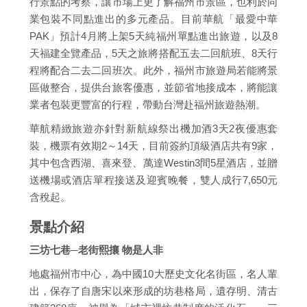
行景點的考察，讓市場上更了解福州市景區，也利於同
業包裝不同點進出的多元產品。目前華航「最愛中華
PAK」預計4月將上架5天純福州單點進出旅遊，以及8
天福建全覽產品，5天之旅將搭配五去二回航班、8天行
程將配合二去二回班次。此外，福州市旅遊局若能將景
區做整合，提供台旅客優惠，並節省地接成本，將能讓
業者包裝更豐富的行程，帶動台灣赴福州旅遊熱潮。
華航精緻旅遊亦針對新航線祭出機加酒3天2夜優惠套
裝，機票有效期2～14天，目前簽約頂級酒店共有9家，
其中包含西湖、喜來登、萬達Westin3間5星酒店，並贈
送機場或酒店單程接送及迎賓晚餐，雙人成行7,650元
含稅起。
景點介紹
三坊七巷─老街熙攘 物是人非
地處福州市中心，為中國10大歷史文化名街區，名人輩
出，保存了自唐宋以來形成的坊巷格局，遺存明、清古