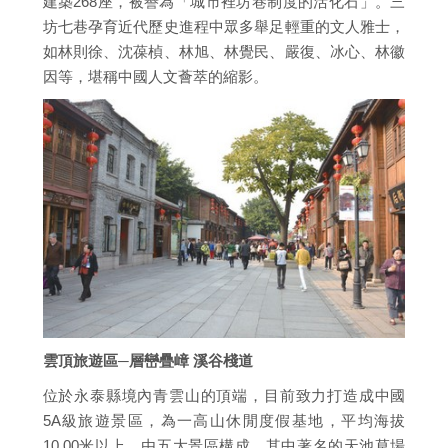
建築268座，被譽為「城市裡坊巷制度的活化石」。三
坊七巷孕育近代歷史進程中眾多舉足輕重的文人雅士，
如林則徐、沈葆楨、林旭、林覺民、嚴復、冰心、林徽
因等，堪稱中國人文薈萃的縮影。
雲頂旅遊區─層巒疊嶂 溪谷棧道
位於永泰縣境內青雲山的頂端，目前致力打造成中國
5A級旅遊景區，為一高山休閒度假基地，平均海拔
10,00米以上，由五大景區構成，其中著名的天池草場