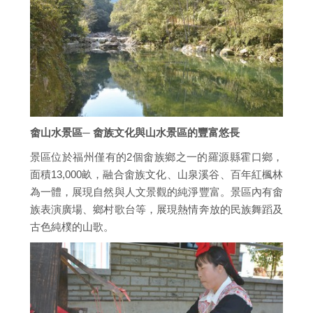
畬山水景區─ 畬族文化與山水景區的豐富悠長
景區位於福州僅有的2個畬族鄉之一的羅源縣霍口鄉，
面積13,000畝，融合畬族文化、山泉溪谷、百年紅楓林
為一體，展現自然與人文景觀的純淨豐富。景區內有畬
族表演廣場、鄉村歌台等，展現熱情奔放的民族舞蹈及
古色純樸的山歌。