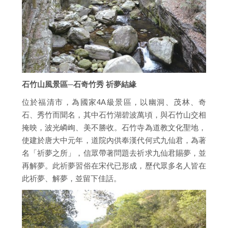
石竹山風景區─石奇竹秀 祈夢結緣
位於福清市，為國家4A級景區，以幽洞、茂林、奇
石、秀竹而聞名，其中石竹湖碧波萬頃，與石竹山交相
掩映，波光嶙峋、美不勝收。石竹寺為道教文化聖地，
使建於唐大中元年，道院內供奉漢代何式九仙君，為著
名「祈夢之所」，信眾帶著問題去祈求九仙君賜夢，並
再解夢。此祈夢習俗在宋代已形成，歷代眾多名人皆在
此祈夢、解夢，並留下佳話。