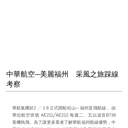
中華航空─美麗福州 采風之旅踩線
考察
華航集團於2 ╱ 1 8 正式開航松山─ 福州直飛航線， 由
華信航空班號 AE211╱AE212 每週二、五以波音B738
客機執飛。為了讓更多業者了解華航福州航線優勢，中