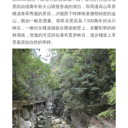
景區由億萬年前火山噴發形成的湖泊，與周邊高山草原
構成青翠秀麗的景區，夕陽西下時輝映著層巒綿密的遠
山，猶如一幅彩墨畫。翡翠谷景區為 7,500萬年的冰川
峽谷，一條仿生棧道鑲嵌在懸崖絕壁上，蓊鬱彩翠的樹
林環繞，澄澈的河流與短瀑布貫穿峽谷，漫步棧道上享
受最原始自然的寧靜。