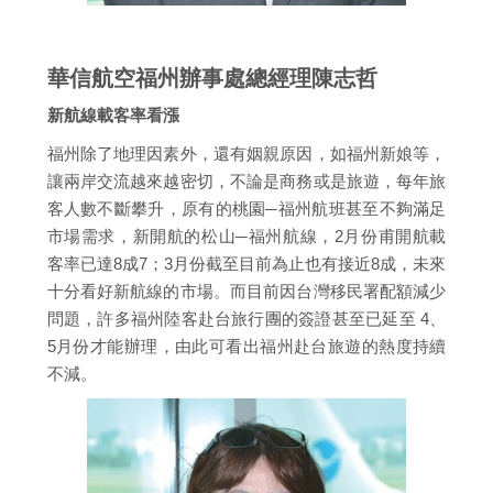
華信航空福州辦事處總經理陳志哲
新航線載客率看漲
福州除了地理因素外，還有姻親原因，如福州新娘等，
讓兩岸交流越來越密切，不論是商務或是旅遊，每年旅
客人數不斷攀升，原有的桃園─福州航班甚至不夠滿足
市場需求，新開航的松山─福州航線，2月份甫開航載
客率已達8成7；3月份截至目前為止也有接近8成，未來
十分看好新航線的市場。而目前因台灣移民署配額減少
問題，許多福州陸客赴台旅行團的簽證甚至已延至 4、
5月份才能辦理，由此可看出福州赴台旅遊的熱度持續
不減。