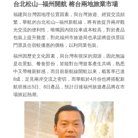
台北松山─福州開航 榕台兩地旅業市場
福建與台灣因地理位置因素，與台灣旅遊、經貿交流頻
繁，華航的台北松山─福州新航線，將有效提升兩岸觀
光交流的便利性，唯獨因內陸拉車成本較高，對於產品
包裝上提升難度，對此福州市旅遊局也承諾將提供景區
門票及住宿較優惠的價格，以利同業包裝。
福州因歷史文化因素，與台灣有很深的淵源，因此無論
是在景點、餐食部份，皆能對台灣遊客產生共鳴，熟悉
中又帶種新鮮感，而目前新航線開航以來，載客率已達
8成，足見兩岸交流之密切，而華航於4月份也將搭配新
航班推出5日、8日產品，預計日後福州旅遊產品將在市
場掀起熱潮。