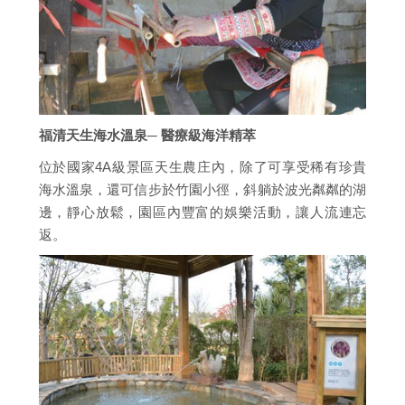
福清天生海水溫泉─ 醫療級海洋精萃
位於國家4A級景區天生農庄內，除了可享受稀有珍貴
海水溫泉，還可信步於竹園小徑，斜躺於波光粼粼的湖
邊，靜心放鬆，園區內豐富的娛樂活動，讓人流連忘
返。