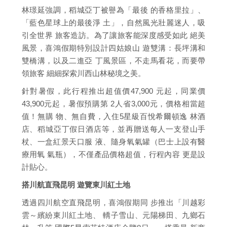
林璟延強調，稻城亞丁被譽為「最後 的香格里拉」、
「藍色星球上的最後淨 土」，自然風光壯麗迷人，吸
引全世界 旅客造訪。為了讓旅客能深度感受如此 絕美
風景，喜鴻假期特別設計四姑娘山 遊雙溝：長坪溝和
雙橋溝，以及二進亞 丁風景區，不走馬看花，而要帶
領旅客 細細探索川西山林秘境之美。
針對暑假，此行程推出超值價47,900 元起，同業價
43,900元起，暑假預購第 2人省3,000元，價格相當超
值！無購 物、無自費，入住5星級百悅希爾頓逸 林酒
店、稻城亞丁假日酒店等，並再贈送每人一支登山手
杖、一盒紅景天口服 液、隨身氧氣罐（巴士上設有醫
療用氧 氣瓶），不僅產品價格超值，行程內容 更是設
計貼心。
搭川航直飛昆明 遊覽東川紅土地
透過四川航空直飛昆明，喜鴻假期同 步推出「川越彩
雲～繽紛東川紅土地、 轎子雪山、元陽梯田、九鄉石