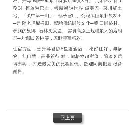
林、升等 國際5星索菲特酒店全覽8日」，搭乘最 新商
務3排椅旅遊巴士，輕鬆暢遊世界 級美景─東川紅土
地、「滇中第一山」 ─轎子雪山、公認大陸最壯觀梯田
─元 陽老虎嘴梯田、體驗傳統民族文化─箐 口民俗村、
彝族的故鄉─石林風景區、 雲貴高原上規模最大的溶洞
群─九鄉風 景區等，景點豐富精彩。
住宿方面，更升等國際5星級酒店， 吃好住好，無購
物、無自費，高品質行 程，價格物超所值，讓旅客玩
得盡興， 打造最完美的旅程回憶。歡迎同業把握 機會
銷售。
回上頁