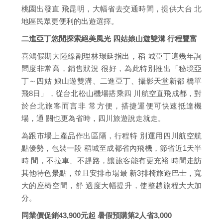
桃園出發直 飛昆明，大幅省去交通時間，提供大台 北
地區民眾更便利的出遊選擇。
二進亞丁悠閒探索絕美風光 四姑娘山遊雙溝 行程豐富
喜鴻假期大陸線副理林璟延指出，稻 城亞丁這幾年詢
問度非常高，銷售狀況 很好，為此特別推出「秘境亞
丁～四姑 娘山遊雙溝、二進亞丁、攝影天堂新都 橋單
飛8日」，從台北松山機場搭乘四 川航空直飛成都，對
於台北旅客而言非 常方便，搭捷運便可快速抵達機
場，通 關也更為省時，四川旅遊說走就走。
為跟市場上產品作出區隔，行程特 別運用四川航空航
點優勢，包裝一段 稻城至成都省內飛機，節省近1天半
時 間，不拉車、不趕路，讓旅客能有更充裕 時間走訪
其他特色景點，並且安排市場最 新3排椅旅遊巴士，寬
大的座椅空間，舒 適度大幅提升，使整趟旅程大大加
分。
同業價促銷43,900元起 暑假預購第2人省3,000