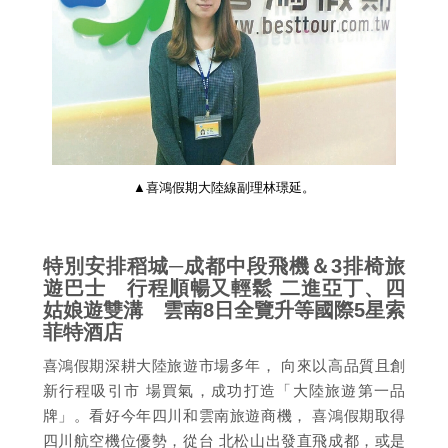
▲喜鴻假期大陸線副理林璟延。
特別安排稻城─成都中段飛機＆3排椅旅
遊巴士 行程順暢又輕鬆 二進亞丁、四
姑娘遊雙溝 雲南8日全覽升等國際5星索
菲特酒店
喜鴻假期深耕大陸旅遊市場多年， 向來以高品質且創
新行程吸引市 場買氣，成功打造「大陸旅遊第一品
牌」。看好今年四川和雲南旅遊商機， 喜鴻假期取得
四川航空機位優勢，從台 北松山出發直飛成都，或是