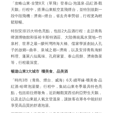
「攻略山東‧全覽8天（單飛）登泰山‧泡溫泉‧品紅酒‧觀
天鵝」行程中，搭乘山東航空直飛煙台，並特別規劃一
段中段飛機：濟南─煙台，省去舟車勞頓，行程更為輕
鬆順暢。
特別安排15大特色亮點，包括2大品酒行程：走訪青島
啤酒博物館和張裕卡斯特酒莊、大陸傳統風水寶地─竹
泉村、世界之最─膠州灣跨海大橋、儒家學派創始人孔
子的故鄉─曲阜、泉城之都─濟南，以及安排青島海鮮
料理、蓬萊八仙風味、孔府家宴、泰山煎餅、濟南魯菜
等，行程最深度。
暢遊山東3大城市 嚐美食、品美酒
「時尚3市（青島、煙台、威海）6天‧續琴緣‧嚐美食‧品
紅酒‧哈啤泡湯樂」行程中，集結山東冬季最具特色亮
點，包括前往煙墩角，近距離觀賞西伯利亞野生天鵝，
以及走訪山東超人氣文登溫泉，讓旅客在寒冬中能好好
享受高品質的舒適泡湯。