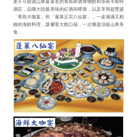
更不可錯過山東最著名的青島啤酒博物館和張裕卡斯特
酒莊，品嚐大陸最美味的紅酒與啤酒，以及享用超豐盛
「青島大咖宴」和「蓬萊正宗八仙宴」，一桌滿滿又精
緻的海鮮料理，讓饕客大飽口福，一次嚐盡頂級山東美
食。