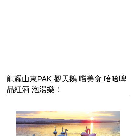
龍耀山東PAK 觀天鵝 嚐美食 哈哈啤
品紅酒 泡湯樂！