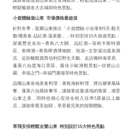
讓旅客能透過山東航空直飛航班，輕鬆抵達山東，一次
輕鬆暢遊各大古城與特色景點。
小資體驗遊山東 市場價格最超值
針對冬季，龍耀山東推出「小資體驗‧小合掌村5天‧觀天
鵝‧嚐美食‧品紅酒‧溫泉樂」，特別安排10大旅遊亮點：
探索歷史名街─青島八大關、品紅酒─張裕卡斯特酒
莊、飲啤酒─青島啤酒博物館、泡湯─文登湯泊溫泉酒
店、近距離觀賞西伯利亞野生天鵝、走訪獨特海草房、
蓬萊八仙度海口景區、最佳小歐洲觀景點─信號山公
園、幸福之門─幸福門廣場等特色景點。
品嚐山東各地美食料理：青島海鮮料理、煙台膠東風味
餐、蓬萊八仙風味餐等，讓旅客從最道地的魯菜，感受
山東之美，同時也精心安排全程入住準5星級以上飯
店，讓旅客賓至如歸，享受最完美的假期體驗。
單飛安排輕鬆全覽山東 特別設計15大特色亮點