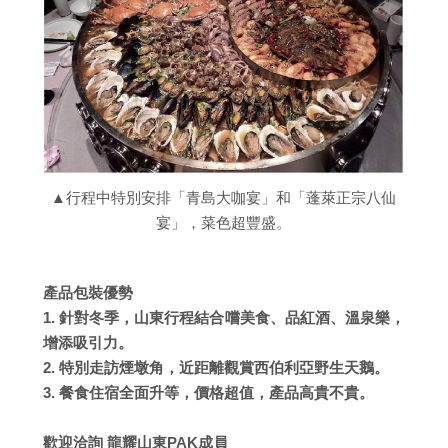
▲行程中特別安排「青島大咖宴」和「蓬萊正宗八仙
宴」，菜色超豐盛。
產品包裝優勢
1. 針對冬季，山東行程結合嚐美食、品紅酒、溫泉樂，
增添吸引力。
2. 特別走訪煙墩角，近距離觀賞西伯利亞野生天鵝。
3. 餐食住宿全面升等，價格超值，產品高貴不貴。
歡迎洽詢 龍耀山東PAK成員