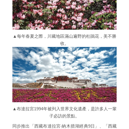
▲每年春夏之際，川藏地區滿山遍野的杜鵑花，美不勝
收。
▲布達拉宮1994年被列入世界文化遺產，是許多人一輩
子必訪的景點。
同步推出「西藏布達拉宮‧納木措湖經典9日」、「西藏