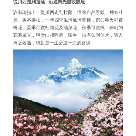
從川西走到拉薩 沿途風光盡收眼底
許淑玲指出，從川西走到拉薩，沿途自然景觀，神奇壯
麗，美不勝收，一年四季風情風情萬種，例如春天可賞
桃花、夏季可賞杜鵑花及油菜花、秋季可賞楓，夢幻的
花海風光，與雪山相呼應，隨手一拍有如明信片，讓人
為之著迷，絕對是一生必遊一次的路線。