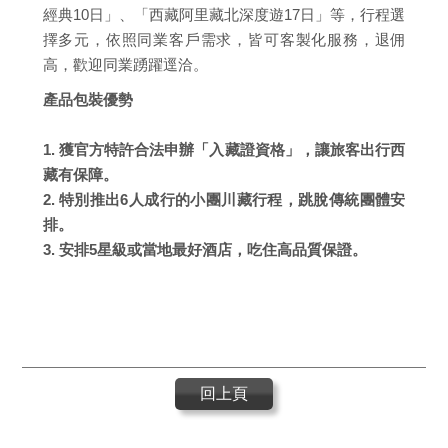
經典10日」、「西藏阿里藏北深度遊17日」等，行程選
擇多元，依照同業客戶需求，皆可客製化服務，退佣
高，歡迎同業踴躍逕洽。
產品包裝優勢
1. 獲官方特許合法申辦「入藏證資格」，讓旅客出行西
藏有保障。
2. 特別推出6人成行的小團川藏行程，跳脫傳統團體安
排。
3. 安排5星級或當地最好酒店，吃住高品質保證。
回上頁