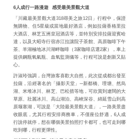
6人成行一路漫遊 感受最美景觀大道
「川藏最美景觀大道318尋美之旅12日」行程中，保證
無購物、住5星級或當地最好酒店，例如拉薩香格里拉
大酒店、林芝五洲皇冠酒店等，並特別安排拉薩迎賓哈
達，以及大昭寺行宿赤江拉讓院子茶館、高原咖啡下午
茶、羊湖極地冰川湖畔咖啡（3家咖啡店選2家），車上
提供鋼瓶氧氣瓶、血氧監測儀等，行程可說是創新又貼
心。
許淑玲強調，台灣旅客喜歡大自然，此次從成都出發至
拉薩，沿經著名的「攝影天堂」─新都橋、理塘、然烏
湖、米堆冰川、林芝、巴松措等地，可欣賞到遼闊的大
草原、壯麗冰川、高山湖泊、高峽深谷、綿延雪山到高
原堰塞湖，可說是「大陸最美景觀大道」，一路美景盡
收眼底，尤其行程安排商務車，不僅座位舒適，6人成
行說停就停，想在哪個美景拍照打卡都可，也可走到哪
吃到哪，行程更彈性。