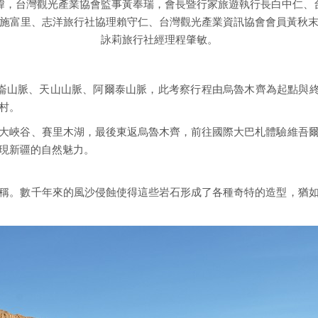
緯，台灣觀光產業協會監事黃奉瑞，會長暨行家旅遊執行長白中仁、
施富里、志洋旅行社協理賴守仁、台灣觀光產業資訊協會會員黃秋
詠莉旅行社經理程肇敏。
崙山脈、天山山脈、阿爾泰山脈，此考察行程由烏魯木齊為起點與終
村。
大峽谷、賽里木湖，最後東返烏魯木齊，前往國際大巴札體驗維吾
現新疆的自然魅力。
稱。數千年來的風沙侵蝕使得這些岩石形成了各種奇特的造型，猶