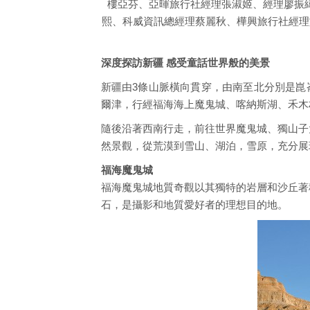
樓亞芬、亞暉旅行社經理張淑姬、經理廖振
熙、科威資訊總經理蔡麗秋、樺興旅行社經理
深度探訪新疆 感受童話世界般的美景
新疆由3條山脈橫向貫穿，由南至北分別是崑
爾津，行經福海海上魔鬼城、喀納斯湖、禾木
隨後沿著西南行走，前往世界魔鬼城、獨山子
然景觀，從荒漠到雪山、湖泊，雪原，充分展
福海魔鬼城
福海魔鬼城地質奇觀以其獨特的岩層和沙丘著
石，是攝影和地質愛好者的理想目的地。