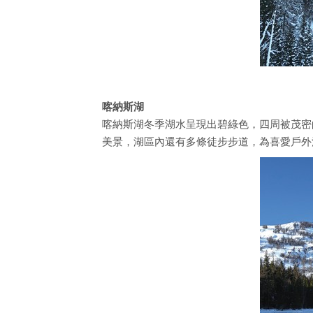
喀納斯湖
喀納斯湖冬季湖水呈現出碧綠色，四周被茂密
美景，湖區內還有多條徒步步道，為喜愛戶外