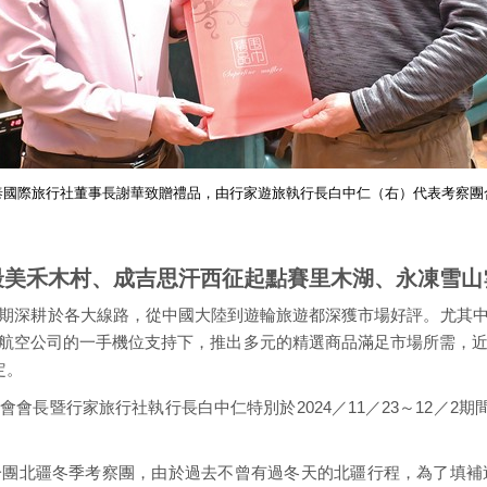
泰國際旅行社董事長謝華致贈禮品，由行家遊旅執行長白中仁（右）代表考察團
最美禾木村、成吉思汗西征起點賽里木湖、永凍雪山
期深耕於各大線路，從中國大陸到遊輪旅遊都深獲市場好評。尤其
航空公司的一手機位支持下，推出多元的精選商品滿足市場所需，近
定。
會長暨行家旅行社執行長白中仁特別於2024／11／23～12／2期
團北疆冬季考察團，由於過去不曾有過冬天的北疆行程，為了填補這