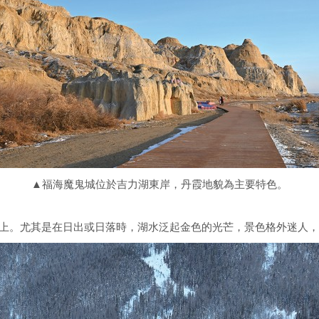
▲福海魔鬼城位於吉力湖東岸，丹霞地貌為主要特色。
上。尤其是在日出或日落時，湖水泛起金色的光芒，景色格外迷人，