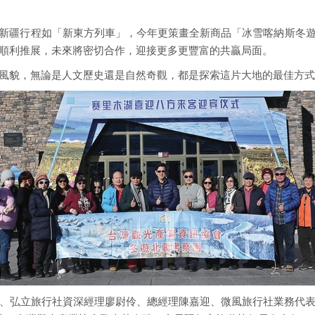
新疆行程如「新東方列車」，今年更策畫全新商品「冰雪喀納斯冬
順利推展，未來將密切合作，迎接更多更豐富的共贏局面。
風貌，無論是人文歷史還是自然奇觀，都是探索這片大地的最佳方式
、弘立旅行社資深經理廖尉伶、總經理陳嘉迎、微風旅行社業務代