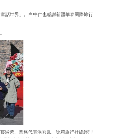
遊童話世界」。白中仁也感謝新疆華泰國際旅行
。
表蔡淑紫、業務代表湯秀鳳、詠莉旅行社總經理