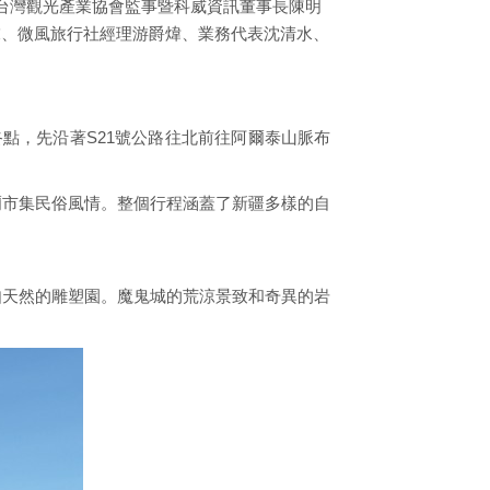
台灣觀光產業協會監事暨科威資訊董事長陳明
末、微風旅行社經理游爵煒、業務代表沈清水、
點，先沿著S21號公路往北前往阿爾泰山脈布
爾市集民俗風情。整個行程涵蓋了新疆多樣的自
如天然的雕塑園。魔鬼城的荒涼景致和奇異的岩