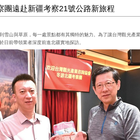
察團遠赴新疆考察21號公路新旅程
到雪山與草原，每一處景點都有其獨特的魅力。為了讓台灣觀光產
於日前帶領業者深度前進北疆實地探訪。