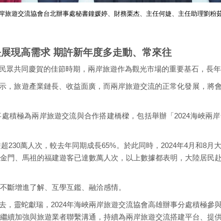
岸旅遊交流協會台北辦事處秘書鐘媛婷、財務栗杰、主任何婕、主任助理劉粉
長展現高需求 期許新年度多走動、常來往
民眾共同慶賀的佳節時期，兩岸旅遊作為觀光市場的重要基石，長年
示，旅遊產業鏈長、收益面廣，而兩岸旅遊交流的正常化發展，將
辦事處積極為兩岸旅遊交流與合作搭建橋樑，包括舉辦「2024海峽兩
遊超230萬人次，較去年同期成長65%。於此同時，2024年4月和
到訪金門、馬祖的福建遊客已達數萬人次，以上數據都表明，大陸居民
，不斷增進了解、互學互鑑、融洽感情。
去，靈蛇獻瑞，2024年海峽兩岸旅遊交流協會高雄辦事分處積極參
處將繼續加強與旅遊業者聯繫溝通，持續為兩岸旅遊交流搭建平台、提