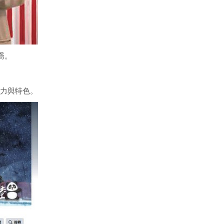
喬。
力與特色。