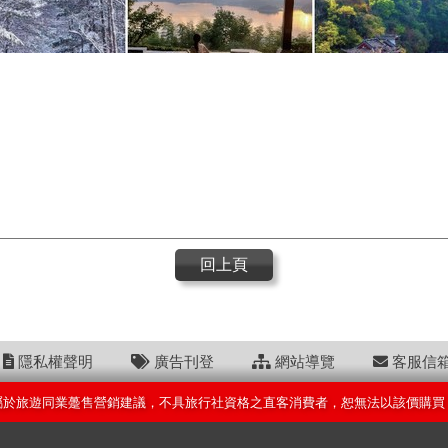
回上頁
隱私權聲明
廣告刊登
網站導覽
客服信
屬於旅遊同業躉售營銷建議，不具旅行社資格之直客消費者，恕無法以該價購買