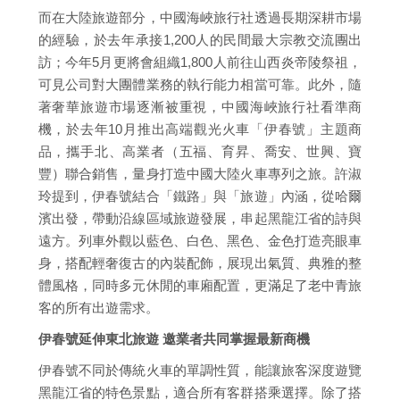
而在大陸旅遊部分，中國海峽旅行社透過長期深耕市場
的經驗，於去年承接1,200人的民間最大宗教交流團出
訪；今年5月更將會組織1,800人前往山西炎帝陵祭祖，
可見公司對大團體業務的執行能力相當可靠。此外，隨
著奢華旅遊市場逐漸被重視，中國海峽旅行社看準商
機，於去年10月推出高端觀光火車「伊春號」主題商
品，攜手北、高業者（五福、育昇、喬安、世興、寶
豐）聯合銷售，量身打造中國大陸火車專列之旅。許淑
玲提到，伊春號結合「鐵路」與「旅遊」內涵，從哈爾
濱出發，帶動沿線區域旅遊發展，串起黑龍江省的詩與
遠方。列車外觀以藍色、白色、黑色、金色打造亮眼車
身，搭配輕奢復古的內裝配飾，展現出氣質、典雅的整
體風格，同時多元休閒的車廂配置，更滿足了老中青旅
客的所有出遊需求。
伊春號延伸東北旅遊 邀業者共同掌握最新商機
伊春號不同於傳統火車的單調性質，能讓旅客深度遊覽
黑龍江省的特色景點，適合所有客群搭乘選擇。除了搭