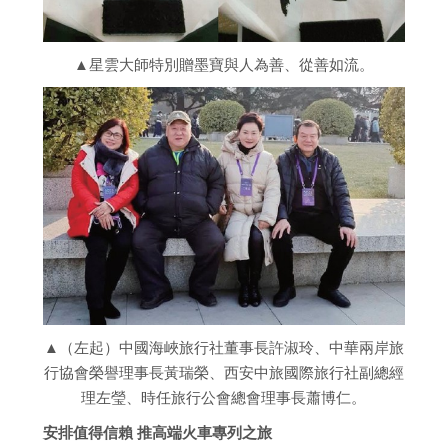
▲星雲大師特別贈墨寶與人為善、從善如流。
▲（左起）中國海峽旅行社董事長許淑玲、中華兩岸旅
行協會榮譽理事長黃瑞榮、西安中旅國際旅行社副總經
理左瑩、時任旅行公會總會理事長蕭博仁。
安排值得信賴 推高端火車專列之旅