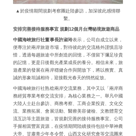
▲於疫情期間規劃考察團赴陸參訪，加深彼此感情聯
繫。
安排完善接待服務事宜 規劃12個月台灣秘境旅遊商品
中國海峽旅行社董事長許淑玲
表示，公司自成立以來，
便專注於兩岸旅遊市場，對待彼此的交流格外謹慎且珍
惜，透過每趟旅途中所創造的回憶，不僅留下彌足珍貴
的記憶，更是日後觀光產業成長的養分。相信未來，旅
遊產業的發展在兩岸穩健合作與開放下，將以務實、真
誠的形象坦誠相待，迎接觀光春天的悄然綻放。
中國海峽旅行社熟稔兩岸交流業務，其中又以「兩岸商
務經貿專業考察交流安排」為核心業務之一。舉凡中國
大陸人士赴台參訪、商務考察、工商企業投資、文化交
流、業務拓展、會展活動、醫療美容健檢、文教體育交
流互訪等主題旅遊，皆規劃完善的接待服務事宜。公司
手握相當豐富資源，在疫情期間陸續接待包括中華神農
大帝、甘肅青少年冬令營、山西文化研究會等交流團來