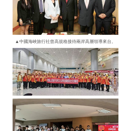
▲中國海峽旅行社曾高規格接待兩岸高層領導來台。