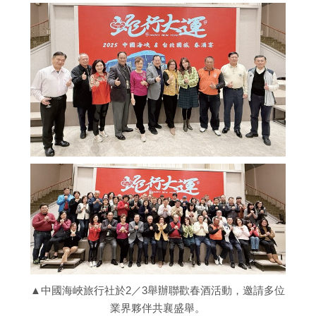
▲中國海峽旅行社於2／3舉辦聯歡春酒活動，邀請多位
業界夥伴共襄盛舉。