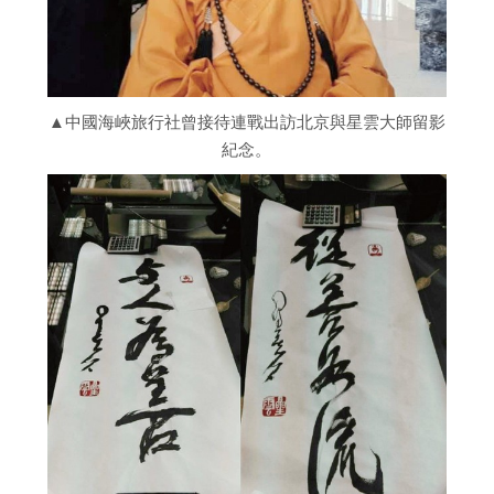
▲中國海峽旅行社曾接待連戰出訪北京與星雲大師留影
紀念。