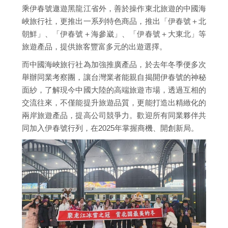
乘伊春號遨遊黑龍江省外，善於操作東北旅遊的中國海
峽旅行社，更推出一系列特色商品，推出「伊春號＋北
朝鮮」、「伊春號＋海參崴」、「伊春號＋大東北」等
旅遊產品，提供旅客豐富多元的出遊選擇。
而中國海峽旅行社為加強推廣產品，於去年冬季便多次
舉辦同業考察團，讓台灣業者能親自揭開伊春號的神秘
面紗，了解現今中國大陸的高端旅遊市場，透過互相的
交流往來，不僅能提升旅遊品質，更能打造出精緻化的
兩岸旅遊產品，提高公司競爭力。歡迎所有同業夥伴共
同加入伊春號行列，在2025年掌握商機、開創新局。