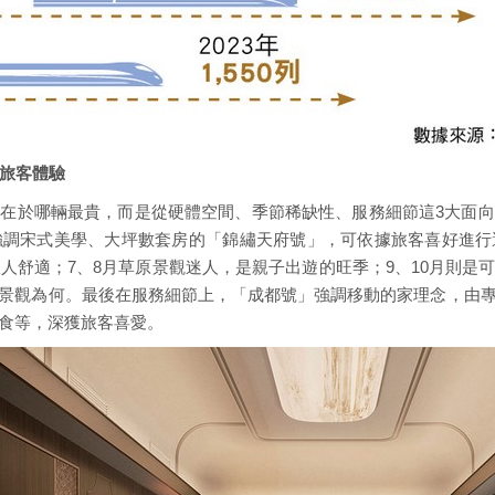
定旅客體驗
在於哪輛最貴，而是從硬體空間、季節稀缺性、服務細節這3大面
強調宋式美學、大坪數套房的「錦繡天府號」，可依據旅客喜好進行
宜人舒適；7、8月草原景觀迷人，是親子出遊的旺季；9、10月則是
景觀為何。最後在服務細節上，「成都號」強調移動的家理念，由
食等，深獲旅客喜愛。