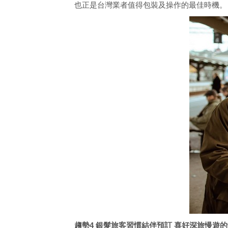
也正是台灣業者值得包裝及操作的最佳時機。
趨勢4 銀髮旅客習慣結伴預訂 喜好深旅慢遊