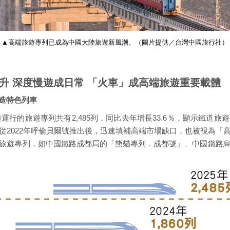
▲高端旅遊專列已成為中國大陸旅遊新風潮。（圖片提供／台灣中國旅行社）
升 深度慢遊成日常 「火車」成高端旅遊重要載體
打造特色列車
陸運行的旅遊專列共有2,485列，同比去年增長33.6％，顯示鐵道
從2022年呼倫貝爾號推出後，迅速填補高端市場缺口，也被視為「
旅遊專列，如中國鐵路成都局的「熊貓專列．成都號」、中國鐵路