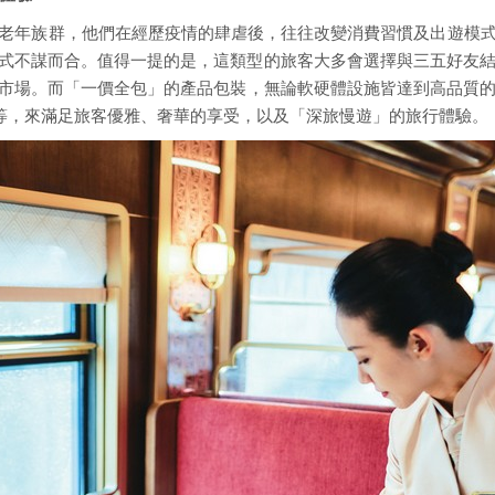
老年族群，他們在經歷疫情的肆虐後，往往改變消費習慣及出遊模
式不謀而合。值得一提的是，這類型的旅客大多會選擇與三五好友結
市場。而「一價全包」的產品包裝，無論軟硬體設施皆達到高品質的
送等，來滿足旅客優雅、奢華的享受，以及「深旅慢遊」的旅行體驗。