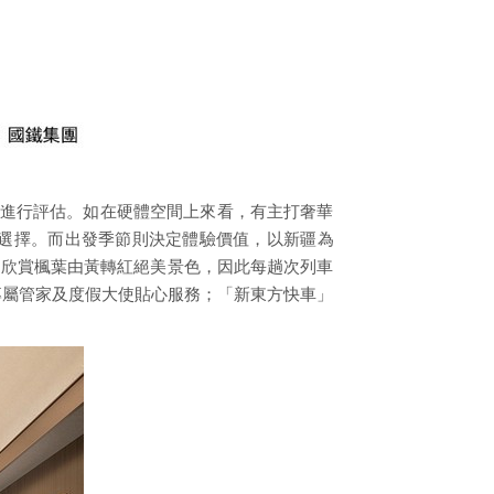
向進行評估。如在硬體空間上來看，有主打奢華
選擇。而出發季節則決定體驗價值，以新疆為
可欣賞楓葉由黃轉紅絕美景色，因此每趟次列車
專屬管家及度假大使貼心服務；「新東方快車」