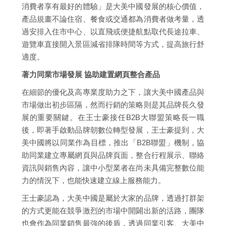
消費者享有最好的體驗」是大美中國發展的核心價值，
產品規畫不論住宿、餐食或交通都為消費者做考量，透
過安排入住市中心、以直飛或便捷航點取代長途拉車、
遊覽車直接開入景區減省排隊時間等方式，提高旅行舒
適度。
著力同業市場發展 協助建置網頁整合產品
在細節的優化及高專業度助力之下，讓大美中國產品與
市場做出初步區隔，然而行銷的策略則是其品牌長久發
展的重要關鍵。在王士豪接任B2B大聯盟策略長一職
後，即著手啟動品牌朝數位轉型發展，王士豪提到，大
美中國將以同業作為目標，推出「B2B聯盟」機制，協
助同業建立專屬網頁與品牌頁面，整合行程展示、聯絡
資訊與銷售內容，讓中小型業者在尚未具備完整數位能
力的情況下，也能快速建立線上服務能力。
王士豪認為，大美中國是屬於大家的品牌，透過打群架
的方式更能在競爭激烈的市場中開闢出新的活路，團隊
也會作為同業銷售最強的後盾，透過同業引客、大美中