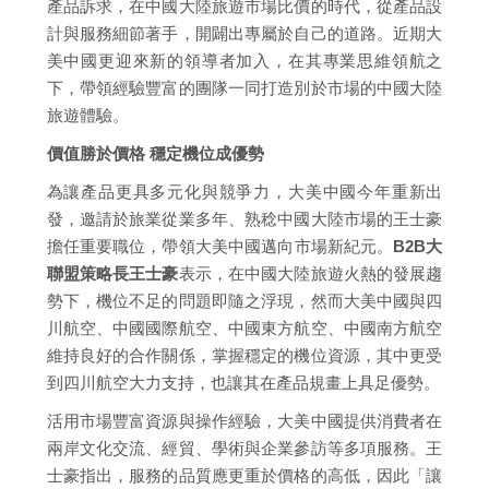
產品訴求，在中國大陸旅遊市場比價的時代，從產品設
計與服務細節著手，開闢出專屬於自己的道路。近期大
美中國更迎來新的領導者加入，在其專業思維領航之
下，帶領經驗豐富的團隊一同打造別於市場的中國大陸
旅遊體驗。
價值勝於價格 穩定機位成優勢
為讓產品更具多元化與競爭力，大美中國今年重新出
發，邀請於旅業從業多年、熟稔中國大陸市場的王士豪
擔任重要職位，帶領大美中國邁向市場新紀元。
B2B大
聯盟策略長王士豪
表示，在中國大陸旅遊火熱的發展趨
勢下，機位不足的問題即隨之浮現，然而大美中國與四
川航空、中國國際航空、中國東方航空、中國南方航空
維持良好的合作關係，掌握穩定的機位資源，其中更受
到四川航空大力支持，也讓其在產品規畫上具足優勢。
活用市場豐富資源與操作經驗，大美中國提供消費者在
兩岸文化交流、經貿、學術與企業參訪等多項服務。王
士豪指出，服務的品質應更重於價格的高低，因此「讓