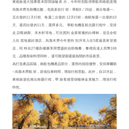
東南旅遊大陸事業本部閻淑敏表 示，今年特別取得華航和南航直飛
烏魯木齊充裕機位數，包裝多款行 程：華航8／26起，推出每週一、
五出發的11天行程、每週二出發的 12天行程；南航每週一出發的10
天、週四出發的11天，選擇多元。 華航包機直航北疆行程中，安排
走 訪喀納斯、禾木村等地，可欣賞到 金黃璀璨的白樺林，並且全程
入住 當地最好酒店，烏魯木齊今年更特 別升等入住5星級喜來登酒
店，同 時在27樓高樓層享用豐盛的自助晚餐，餐標高達人民幣168
元，品嚐美味料理同時， 還可眺望新疆最熱鬧的市區夜景。
為打造產品區隔，南航包機產品部分，運用內陸段優勢，安排庫爾勒
─烏魯木齊航 班，節省拉車時間，增加行程景點。此外，自10月起，
東南旅遊也推出南疆行程，帶 旅客感受胡楊林金黃魅力，增添行程
特色。