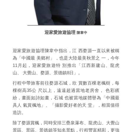
迎家愛旅遊協理
陳韋中
迎家愛旅遊協理陳韋中指出，江 西婺源一直以來被稱
為「中國最 美鄉村」，也是大陸最美秋景之 一，今年
11月起，迎家愛旅遊特 別推出「江西新廬山、龍虎
山、 大覺山、婺源、景德鎮8日」。
行程中帶旅客前往婺源石城，欣 賞數百棵老楓樹，每
棵樹高35公 尺以上，遠遠超過當地老房舍， 色彩繽
紛，畫面如詩如畫，石城 也被當地媒體譽為「中國最
具人 氣賞楓地」、「攝影愛好者的天 堂」，相當值得
造訪。
除了婺源賞楓，同時安排三疊泉瀑布、龍虎山、大覺山
景區、景區、景德鎮等知名景點，行程豐富精彩，更強