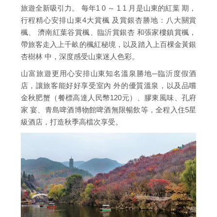
旅遊全新吸引力。 每年1 0 ～ 1 1 月是山東的紅葉 期，
行程精心安排山東4大賞楓 及賞銀杏勝地：八大關賞
楓、 濟南紅葉谷賞楓、臨沂賞銀杏 和張家樓鎮賞楓，
帶旅客走入上千畝的楓紅秘境，以及踏入上百棵金黃銀
杏樹林 中，深度感受山東迷人色彩。
山富旅遊更用心安排山東知名溫泉勝地─臨沂度假酒
店，讓旅客能好好享受室內 外的優質溫泉，以及品嚐
金秋肥蟹（餐標高達人民幣120元）、膠東風味、孔府
家 宴、青島啤酒博物館啤酒無限暢飲等，全程入住5星
級酒店，打造秋季高檔次享受。