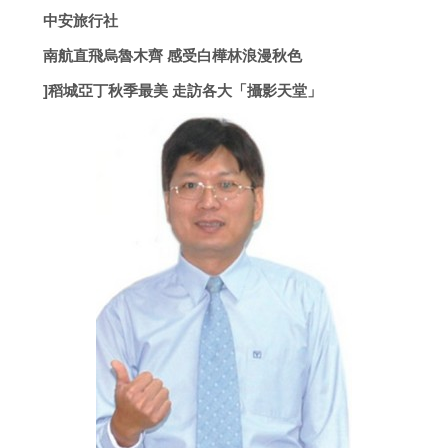
中安旅行社
南航直飛烏魯木齊 感受白樺林浪漫秋色
]稻城亞丁秋季最美 走訪各大「攝影天堂」