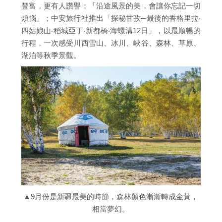
豐富，更有人讚譽：「沿途風景的美，會讓你忘記一切
煩惱」；中安旅行社推出「探秘甘孜─最後的香格里拉‧
四姑娘山‧稻城亞丁‧新都橋‧海螺溝12日」，以最順暢的
行程，一次感受川西雪山、冰川、峽谷、森林、草原、
湖泊等秋季景觀。
▲9月份是新疆最美的時節，森林顏色漸漸轉成金黃，
相當夢幻。