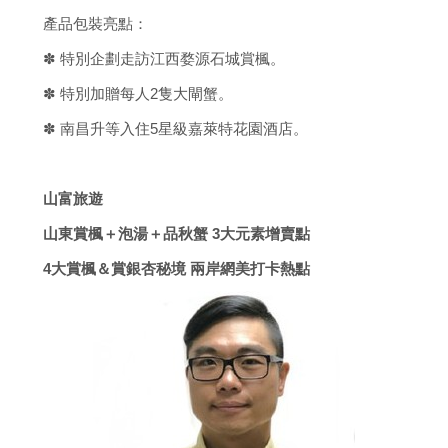
產品包裝亮點：
✽ 特別企劃走訪江西婺源石城賞楓。
✽ 特別加贈每人2隻大閘蟹。
✽ 南昌升等入住5星級嘉萊特花園酒店。
山富旅遊
山東賞楓＋泡湯＋品秋蟹 3大元素增賣點
4大賞楓＆賞銀杏秘境 兩岸網美打卡熱點