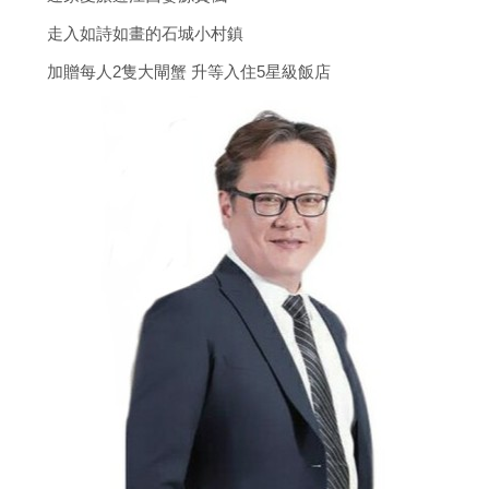
走入如詩如畫的石城小村鎮
加贈每人2隻大閘蟹 升等入住5星級飯店