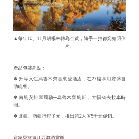
▲每年10、11月胡楊林轉為金黃，隨手一拍都宛如明信
片。
產品包裝亮點：
✽ 升等入住烏魯木齊喜來登酒店，在27樓享用豐盛自
助晚餐。
✽ 南航安排庫爾勒─烏魯木齊航班，大幅省去拉車時
間。
✽ 北疆、南疆行程多元，推出第2人省5千元促銷。
迎家愛旅遊江西婺源賞楓