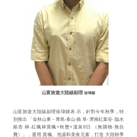
山富旅遊大陸線副理
徐瑋鍾
山富旅遊大陸線副理徐瑋鍾表 示，針對今年秋季，特
別推出 「金秋山東－青島‧泰山‧曲 阜‧ 濟南紅葉谷‧ 臨水
銀杏 林‧紅楓林賞楓+秋蟹+溫泉8日 （無購物‧無自
費）」，運用 賞楓、泡湯和美食元素，打造 大陸秋季