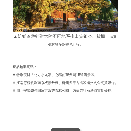
▲雄獅旅遊針對大陸不同地區推出賞銀杏、賞楓、賞
胡
楊林等多款特色行程。
產品包裝亮點：
✽ 特別安排「北方小九寨」之稱的望天鵝15道溝景區。
✽ 江南行程規劃南京棲霞丹楓、蘇州天平古楓和揚州史公祠賞銀杏。
✽ 湖北安陸錢沖國家古銀杏森林公園、內蒙前往額濟納賞胡楊林。