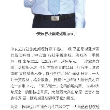
中安旅行社副總經理
許添丁
中安旅行社副總經理許添丁指出，秋 季正是感受新疆
的最佳時機，中安旅 行社掌握南航、海航等一手機
位，推 出多款11、12日行程，選擇多元。 「北疆東方
瑞士喀那斯‧禾木‧巴音 布魯克直航11日」行程中，透過
南航 直航烏魯木齊，特別走訪北疆白樺林 秋景，一大
片金黃森林，格外浪漫。 行程中也精選大陸最美村莊
之一的禾 木村、「東方瑞士」之稱的喀納斯、 世界4大
草原之一的那拉提草原、大 陸最大高山草原─巴音布魯
克等景 區，愜意感受新疆秋季魔幻風光。
此外，秋季也非常適合前往稻城亞丁，大自然色彩繽紛