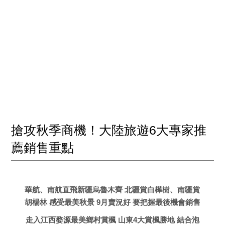
搶攻秋季商機！大陸旅遊6大專家推
薦銷售重點
華航、南航直飛新疆烏魯木齊 北疆賞白樺樹、南疆賞
胡楊林 感受最美秋景 9月賣況好 要把握最後機會銷售
走入江西婺源最美鄉村賞楓 山東4大賞楓勝地 結合泡