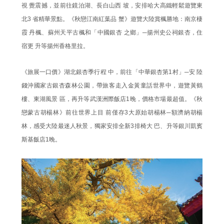
視 覺震撼，並前往鏡泊湖、長白山西 坡，安排哈大高鐵輕鬆遊覽東
北3 省精華景點。《秋戀江南紅葉品 蟹》遊覽大陸賞楓勝地：南京棲
霞 丹楓、蘇州天平古楓和「中國銀杏 之鄉」─揚州史公祠銀杏，住
宿更 升等揚州香格里拉。
《旅展一口價》湖北銀杏季行程 中，前往「中華銀杏第1村」─安 陸
錢沖國家古銀杏森林公園，帶旅客走入金黃童話世界中，遊覽黃鶴
樓、東湖風景 區，再升等武漢洲際飯店1晚，價格市場最超值。《秋
戀蒙古胡楊林》前往世界上目 前僅存3大原始胡楊林─額濟納胡楊
林，感受大陸最迷人秋景，獨家安排全新3排椅大 巴、升等銀川凱賓
斯基飯店1晚。