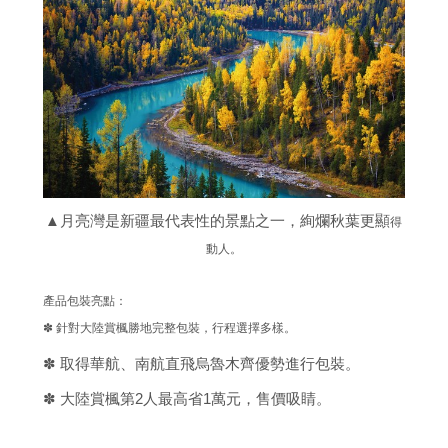
▲月亮灣是新疆最代表性的景點之一，絢爛秋葉更顯
得
動人。
產品包裝亮點：
✽ 針對大陸賞楓勝地完整包裝，行程選擇多樣。
✽ 取得華航、南航直飛烏魯木齊優勢進行包裝。
✽ 大陸賞楓第2人最高省1萬元，售價吸睛。