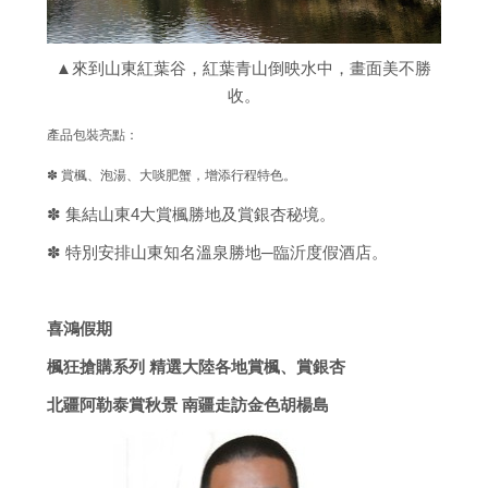
▲來到山東紅葉谷，紅葉青山倒映水中，畫面美不勝
收。
產品包裝亮點：
✽ 賞楓、泡湯、大啖肥蟹，增添行程特色。
✽ 集結山東4大賞楓勝地及賞銀杏秘境。
✽ 特別安排山東知名溫泉勝地─臨沂度假酒店。
喜鴻假期
楓狂搶購系列 精選大陸各地賞楓、賞銀杏
北疆阿勒泰賞秋景 南疆走訪金色胡楊島