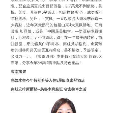
色，配合旅展更推出促銷價格，以2萬元不到價格，賞
楓、美食、升等住5星飯店，相當物超所 值，成功吸引
年輕族群。另外，「賞楓」一直以來是大陸秋季旅遊一
大賣點，近年來最熱門的包括山東4大賞楓勝地、江南
賞楓 加品蟹，或是「中國最美鄉村」—婺源秘境賞楓
紅，行程多元；不僅如此，還可在一年最美的時節，前
往新疆，來北疆賞白樺樹 林、南疆賞胡楊樹，金黃璀
璨的樹林與藍天白雲互相暉映，美不勝收，季節限定，
吸引力十足。《旅奇週刊》本期特別邀請大陸 旅遊6大
專家，分享今年秋季銷售重點及特色產品！
東南旅遊
烏魯木齊今年特別升等入住5星級喜來登酒店
南航安排庫爾勒─烏魯木齊航班 省去拉車之苦