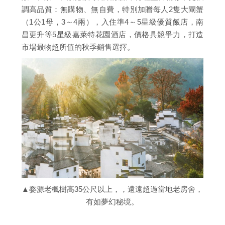
調高品質：無購物、無自費，特別加贈每人2隻大閘蟹
（1公1母，3～4兩），入住準4～5星級優質飯店，南
昌更升等5星級嘉萊特花園酒店，價格具競爭力，打造
市場最物超所值的秋季銷售選擇。
▲婺源老楓樹高35公尺以上，，遠遠超過當地老房舍，
有如夢幻秘境。