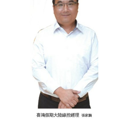
喜鴻假期大陸線控經理
張家鵬