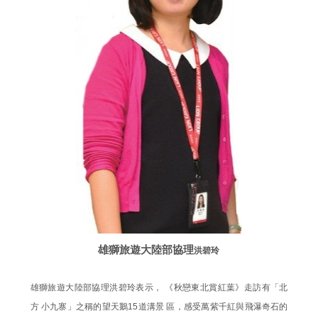
雄獅旅遊大陸部協理
洪碧玲
雄獅旅遊大陸部協理洪碧玲表示， 《秋戀東北賞紅葉》走訪有「北
方 小九寨」之稱的望天鵝15道溝景 區，感受萬紫千紅與飛瀑奇石的