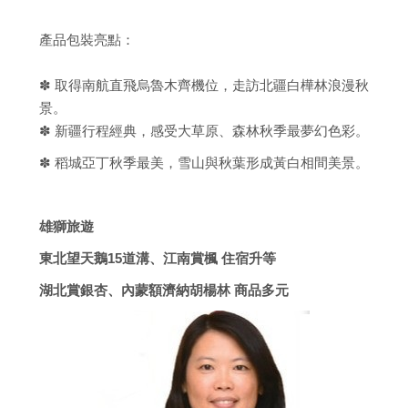
產品包裝亮點：
✽ 取得南航直飛烏魯木齊機位，走訪北疆白樺林浪漫秋
景。
✽ 新疆行程經典，感受大草原、森林秋季最夢幻色彩。
✽ 稻城亞丁秋季最美，雪山與秋葉形成黃白相間美景。
雄獅旅遊
東北望天鵝15道溝、江南賞楓 住宿升等
湖北賞銀杏、內蒙額濟納胡楊林 商品多元