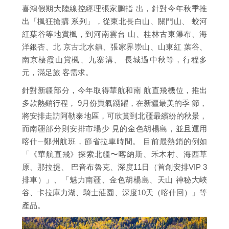
喜鴻假期大陸線控經理張家鵬指 出，針對今年秋季推
出「楓狂搶購 系列」，從東北長白山、關門山、 蛟河
紅葉谷等地賞楓，到河南雲台 山、桂林古東瀑布、海
洋銀杏、北 京古北水鎮、張家界崇山、山東紅 葉谷、
南京棲霞山賞楓、九寨溝、 長城過中秋等，行程多
元，滿足旅 客需求。
針對新疆部分，今年取得華航和南 航直飛機位，推出
多款熱銷行程， 9月份買氣踴躍，在新疆最美的季 節，
將安排走訪阿勒泰地區，可欣賞到北疆最繽紛的秋景，
而南疆部分則安排市場少 見的金色胡楊島，並且運用
喀什─鄭州航班，節省拉車時間。 目前最熱銷的例如
「《華航直飛》探索北疆〜喀納斯、禾木村、海西草
原、那拉提、 巴音布魯克、深度11日（首創安排VIP 3
排車）」、「魅力南疆、金色胡楊島、天山 神秘大峽
谷、卡拉庫力湖、騎士莊園、深度10天（喀什回）」等
產品。