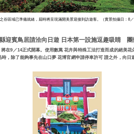
之谷區域已準備就緒，屆時將呈現滿開美景迎接到訪遊客。（實景拍攝日：8／
縣迎賓鳥居請洽向日遊 日本第一設施逗趣吸睛 團
將在9／14正式開幕。使用數萬 花卉與特殊工法打造而成的絕美花朵王
品時，除了能夠事先在山口夢 花博官網申請停車許可 證之外，向日