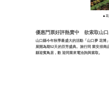
▲花
優惠門票好評熱賣中 欲索取山口
山口縣今年秋季最盛大的活動「山口夢 花博」
展開為期52天的芬芳盛典。旅行同 業安排商
縣迎賓鳥居，歡 迎同業來電洽詢與索取。