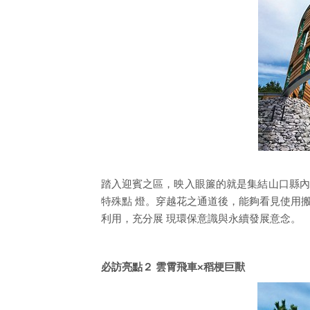
踏入迎賓之區，映入眼簾的就是集結山口縣內
特殊點 燈。穿越花之通道後，能夠看見使用
利用，充分展 現環保意識與永續發展意念。
必訪亮點２ 雲霄飛車×稻梗巨獸