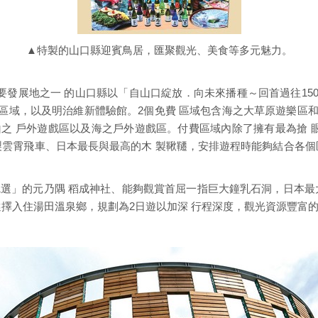
▲特製的山口縣迎賓鳥居，匯聚觀光、美食等多元魅力。
要發展地之一 的山口縣以「自山口綻放．向未來播種～回首過往150
區域，以及明治維新體驗館。2個免費 區域包含海之大草原遊樂區和2
之 戶外遊戲區以及海之戶外遊戲區。付費區域內除了擁有最為搶 
製雲霄飛車、日本最長與最高的木 製鞦韆，安排遊程時能夠結合各個
1選」的元乃隅 稻成神社、能夠觀賞首屈一指巨大鐘乳石洞，日本最
選擇入住湯田溫泉鄉，規劃為2日遊以加深 行程深度，觀光資源豐富