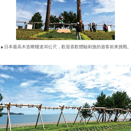
▲日本最高木造鞦韆達30公尺，歡迎喜歡體驗刺激的遊客前來挑戰