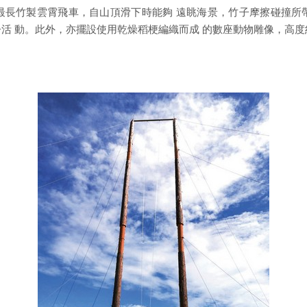
最長竹製雲霄飛車，自山頂滑下時能夠 遠眺海景，竹子摩擦碰撞所
活 動。此外，亦擺設使用乾燥稻梗編織而成 的數座動物雕像，高度