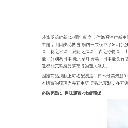
時逢明治維新150周年紀念，作為明治維新主
主題，山口夢花博會 場內一共設立了8個特色
區、花之谷區、庭院之展區、森之野餐區、山
最，分別為日本 最大草坪廣場、日本最長竹
達都能完整感受夢花博的迷人魅力。
團體商品規劃上可搭配獲選「日本最美景點3
本國寶的琉璃光寺五重塔 等觀光亮點，亦可
必訪亮點１ 趣味迎賓×永續環保