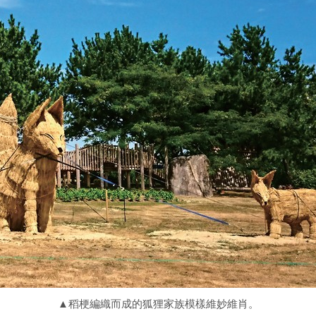
▲稻梗編織而成的狐狸家族模樣維妙維肖。