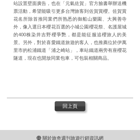
站設置壁面廣告，也在「元氣佐賀」官方臉書舉辦送機
票活動，希望能吸引更多台灣旅客到佐賀賞櫻。佐賀賞
花名所除首推同業們所熟悉的御船山樂園、大興善寺
外，像入選日本櫻花百選的小城公園櫻花祭、名護屋城
的400株染井吉野櫻爭艷，都是能征服追櫻旅人的美
景。另外，對於喜愛鐵道旅遊的客人，也推薦位於伊萬
里市的松浦鐵道「浦之崎站」，車站鐵道兩旁有座櫻花
隧道，現在也開放同業包車，可包裝相關商品。
回上頁
關於旅奇週刊旅遊行銷資訊網