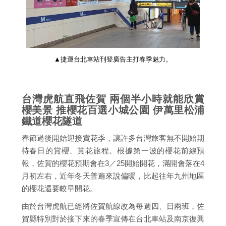
▲捷運台北車站刊登廣告主打春季魅力。
台灣虎航直飛佐賀 兩個半小時就能欣賞
櫻美景 推櫻花百選小城公園 伊萬里松浦
鐵道櫻花隧道
春節過後開始迎接賞花季，讓許多台灣旅客無不開始期
待春日的賞櫻、賞花旅程。根據第一波的櫻花前線預
報，佐賀的櫻花預期會在3／25開始開花，滿開會落在4
月初左右，近年冬天普遍來說偏暖，比起往年九州地區
的櫻花還要較早開花。
由於台灣虎航已經將佐賀航線改為每週四、日兩班，佐
賀縣特別對於接下來的春季宣傳在台北車站及南京復興