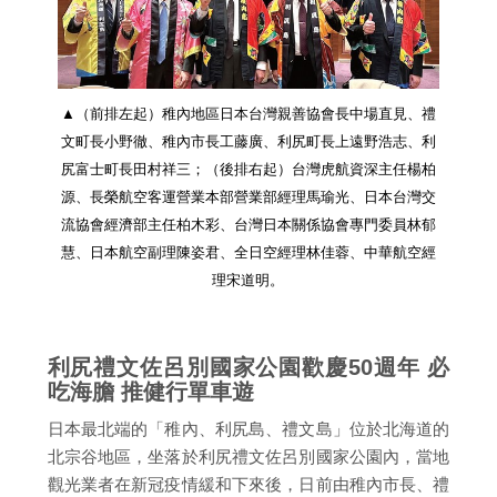
▲（前排左起）稚內地區日本台灣親善協會長中場直見、禮
文町長小野徹、稚內市長工藤廣、利尻町長上遠野浩志、利
尻富士町長田村祥三；（後排右起）台灣虎航資深主任楊柏
源、長榮航空客運營業本部營業部經理馬瑜光、日本台灣交
流協會經濟部主任柏木彩、台灣日本關係協會專門委員林郁
慧、日本航空副理陳姿君、全日空經理林佳蓉、中華航空經
理宋道明。
利尻禮文佐呂別國家公園歡慶50週年 必
吃海膽 推健行單車遊
日本最北端的「稚內、利尻島、禮文島」位於北海道的
北宗谷地區，坐落於利尻禮文佐呂別國家公園內，當地
觀光業者在新冠疫情緩和下來後，日前由稚內市長、禮