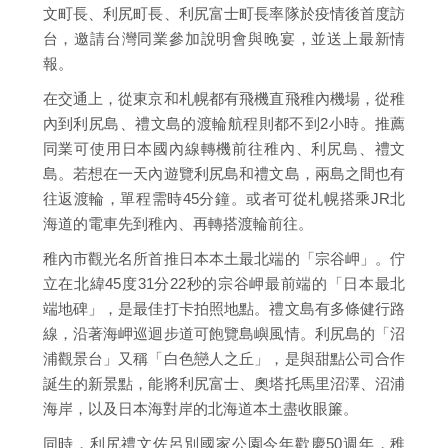
文町長、利尻町長、利尻富士町長率隊於疫情後首度訪
台，邀請台灣同業參加說明會與晚宴，並送上最新情
報。
在交通上，從東京和札幌都有飛機直飛稚內機場，從稚
內到利尻島、禮文島的渡輪航程則都不到2小時。推薦
同業可使用日本國內線轉機前往稚內、利尻島、禮文
島。若想在一天內遊覽利尻島和禮文島，兩島之間也有
往返渡輪，單程需時45分鐘。或者可從札幌搭乘JR北
海道的電車先到稚內、再轉搭渡輪前往。
稚內市觀光名所首推日本本土最北端的「宗谷岬」。佇
立在北緯45度31分22秒的宗谷岬最前端的「日本最北
端地碑」，是最佳打卡拍照地點。禮文島有多條健行路
線，沿著海岬巡迴步道可飽覽島嶼風情。利尻島的「沼
浦觀景台」又稱「白色戀人之丘」，是與甜點公司合作
誕生的新景點，能將利尻富士、奧塔托馬里沼澤、沼浦
海岸，以及日本海對岸的北海道本土盡收眼簾。
同時，利尻禮文佐呂別國家公園今年歡慶50週年，稚