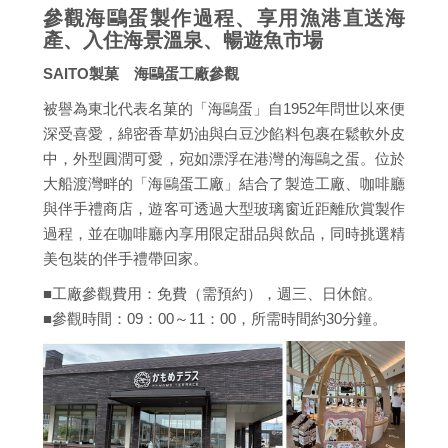
參觀海鷗蛋製作過程、享用漁港直送海
產、入住海景溫泉、暢遊魚市場
SAITO製菓 海鷗蛋工廠參觀
被譽為東北代表名菓的「海鷗蛋」自1952年問世以來便
深受喜愛，綿密香草奶油與白豆沙餡料包裹在鬆軟外皮
中，外型圓潤可愛，宛如漂浮在港灣的海鷗之蛋。位於
大船渡灣畔的「海鷗蛋工廠」結合了製造工廠、咖啡廳
與伴手禮商店，遊客可透過大型玻璃窗近距離欣賞製作
過程，並在咖啡廳內享用限定甜品與飲品，同時挑選精
美包裝的伴手禮帶回家。
■工廠參觀費用：免費（需預約），週三、日休館。
■參觀時間：09：00～11：00，所需時間約30分鐘。