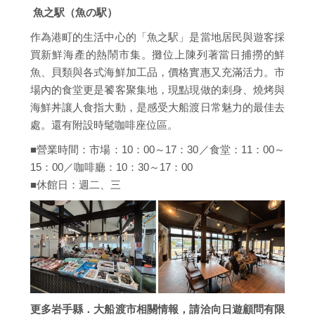
魚之駅（魚の駅）
作為港町的生活中心的「魚之駅」是當地居民與遊客採
買新鮮海產的熱鬧市集。攤位上陳列著當日捕撈的鮮
魚、貝類與各式海鮮加工品，價格實惠又充滿活力。市
場內的食堂更是饕客聚集地，現點現做的刺身、燒烤與
海鮮丼讓人食指大動，是感受大船渡日常魅力的最佳去
處。還有附設時髦咖啡座位區。
■營業時間：市場：10：00～17：30／食堂：11：00～
15：00／咖啡廳：10：30～17：00
■休館日：週二、三
更多岩手縣．大船渡市相關情報，請洽向日遊顧問有限