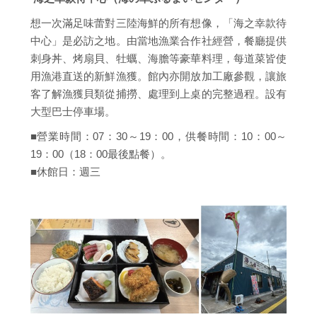
想一次滿足味蕾對三陸海鮮的所有想像，「海之幸款待
中心」是必訪之地。由當地漁業合作社經營，餐廳提供
刺身丼、烤扇貝、牡蠣、海膽等豪華料理，每道菜皆使
用漁港直送的新鮮漁獲。館內亦開放加工廠參觀，讓旅
客了解漁獲貝類從捕撈、處理到上桌的完整過程。設有
大型巴士停車場。
■營業時間：07：30～19：00，供餐時間：10：00～
19：00（18：00最後點餐）。
■休館日：週三