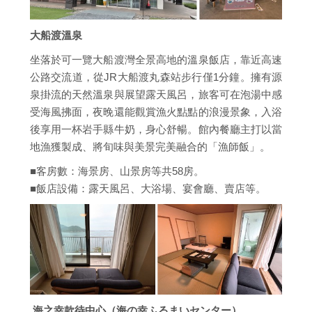
大船渡溫泉
坐落於可一覽大船渡灣全景高地的溫泉飯店，靠近高速
公路交流道，從JR大船渡丸森站步行僅1分鐘。擁有源
泉掛流的天然溫泉與展望露天風呂，旅客可在泡湯中感
受海風拂面，夜晚還能觀賞漁火點點的浪漫景象，入浴
後享用一杯岩手縣牛奶，身心舒暢。館內餐廳主打以當
地漁獲製成、將旬味與美景完美融合的「漁師飯」。
■客房數：海景房、山景房等共58房。
■飯店設備：露天風呂、大浴場、宴會廳、賣店等。
海之幸款待中心（海の幸ふるまいセンター）