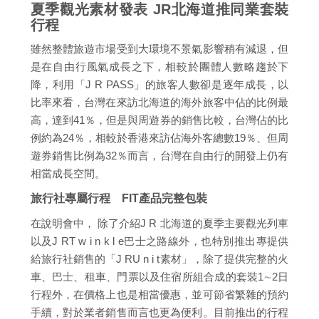
夏季觀光素材發表 JR北海道推同業套裝
行程
雖然整體旅遊市場受到大環境不景氣影響稍有減退，但
是在自由行風氣成長之下，相較於團體人數略趨於下
降，利用「J R PASS」的旅客人數卻是逐年成長，以
比率來看，台灣在來訪北海道的海外旅客中佔的比例最
高，達到41％，但是與周遊券的銷售比較，台灣佔的比
例約為24％，相較於香港來訪佔海外客總數19％、但周
遊券銷售比例為32％而言，台灣在自由行的開發上仍有
相當成長空間。
旅行社專屬行程 FIT產品完整包裝
在說明會中， 除了介紹J R 北海道的夏季主要觀光列車
以及J RT w i n k l e巴士之路線外，也特別推出專提供
給旅行社銷售的「J RU n i t素材」，除了提供完整的火
車、巴士、租車、門票以及住宿所組合成的套裝1∼2日
行程外，在價格上也是相當優惠，並可節省繁雜的預約
手續，對於業者銷售而言也更為便利。目前推出的行程