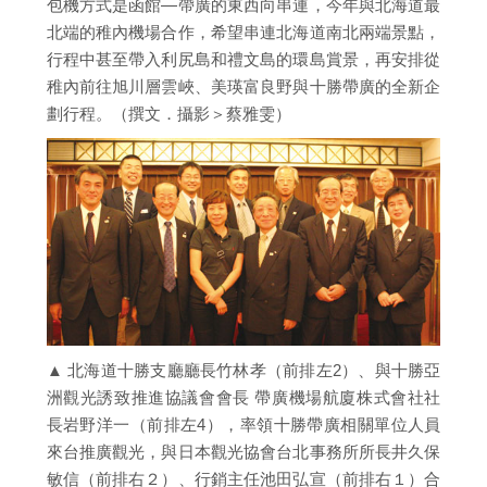
包機方式是函館—帶廣的東西向串連，今年與北海道最
北端的稚內機場合作，希望串連北海道南北兩端景點，
行程中甚至帶入利尻島和禮文島的環島賞景，再安排從
稚內前往旭川層雲峽、美瑛富良野與十勝帶廣的全新企
劃行程。（撰文．攝影＞蔡雅雯）
▲ 北海道十勝支廳廳長竹林孝（前排左2）、與十勝亞
洲觀光誘致推進協議會會長 帶廣機場航廈株式會社社
長岩野洋一（前排左4），率領十勝帶廣相關單位人員
來台推廣觀光，與日本觀光協會台北事務所所長井久保
敏信（前排右２）、行銷主任池田弘宣（前排右１）合