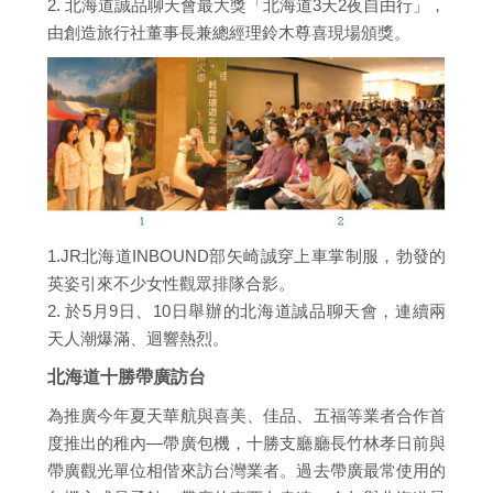
2. 北海道誠品聊天會最大獎「北海道3天2夜自由行」，
由創造旅行社董事長兼總經理鈴木尊喜現場頒獎。
1.JR北海道INBOUND部矢崎誠穿上車掌制服，勃發的
英姿引來不少女性觀眾排隊合影。
2. 於5月9日、10日舉辦的北海道誠品聊天會，連續兩
天人潮爆滿、迴響熱烈。
北海道十勝帶廣訪台
為推廣今年夏天華航與喜美、佳品、五福等業者合作首
度推出的稚內—帶廣包機，十勝支廳廳長竹林孝日前與
帶廣觀光單位相偕來訪台灣業者。過去帶廣最常使用的