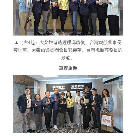
▲（左4起）大榮旅遊總經理邱瓊儀、台灣虎航董事長
黃世惠、大榮旅遊集團會長郭榮華、台灣虎航商務長許
致遠。
華泰旅遊