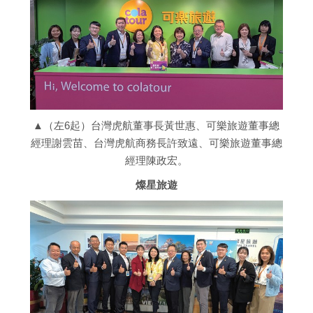
▲（左6起）台灣虎航董事長黃世惠、可樂旅遊董事總
經理謝雲苗、台灣虎航商務長許致遠、可樂旅遊董事總
經理陳政宏。
燦星旅遊