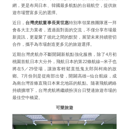
網，更是布局日本、韓國最多航點的台籍航空，提供旅
遊市場豐富多元的選擇。
近日，
台灣虎航董事長黃世惠
特別率領業務團隊逐一拜
會各大主力業者，透過面對面的交流，不僅分享市場最
新資訊，更凝聚了彼此之間的默契，展望未來持續密切
合作，攜手為市場創造更多元的旅遊選擇。
近期台灣虎航亦不斷開闢新航點強化服務，除了4月初
桃園首航日本大分外，飛航日本的第22條航線─米子也
將在5／29登場，讓旅客輕鬆直抵鬼太郎與柯南的故
鄉。7月份則是從南部出發，開闢高雄─仙台航線，成
為南台灣首條直飛日本東北地區的航點。隨著飛航網絡
持續擴增下，台灣虎航將繼續扮演台日雙邊旅遊市場的
最佳空中橋梁。
可樂旅遊