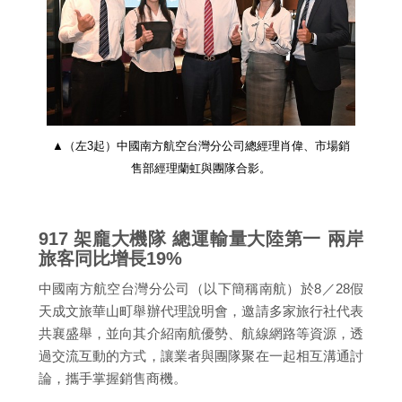
▲（左3起）中國南方航空台灣分公司總經理肖偉、市場銷
售部經理蘭虹與團隊合影。
917 架龐大機隊 總運輸量大陸第一 兩岸
旅客同比增長19%
中國南方航空台灣分公司（以下簡稱南航）於8／28假
天成文旅華山町舉辦代理說明會，邀請多家旅行社代表
共襄盛舉，並向其介紹南航優勢、航線網路等資源，透
過交流互動的方式，讓業者與團隊聚在一起相互溝通討
論，攜手掌握銷售商機。