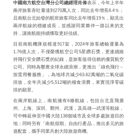
中國南方航空台灣分公司總經理肖偉
表示，今年上半年
兩岸旅客吞吐量達到270萬人次，同比去年增長8.4％；
且南航台北始發的航班旅客同比去年增長19％，顯見出
兩岸航線的穩健成長，並感謝同業夥伴一路以來的支
持，讓南航能持續獲取更好佳績。
目前南航機隊規模達917架，2024年旅客總輸運量為
1.76億人次，不僅榮獲航空公司5星鑽石獎，更連續維
持飛行安全鑽石獎的紀錄，是旅客值得信賴的優質航空
公司。同時為響應全球永續浪潮，更推出「綠色飛行－
按需用餐服務」，為地球共減少63.62萬噸的二氧化碳
排放，全年共減少5,512噸的糧食浪費，來實現淨零碳
排的願景。
在兩岸航線上，南航擁有6條航線，包括台北直飛廣
州、上海、深圳、鄭州、武漢，及高雄—武漢等航線，
可中轉延伸至中國大陸138個城市及全球多處旅遊目的
地；同時另有「南航假期」自由行產品，推出多元的旅
遊配套，攜手同業共創大陸旅遊商機。