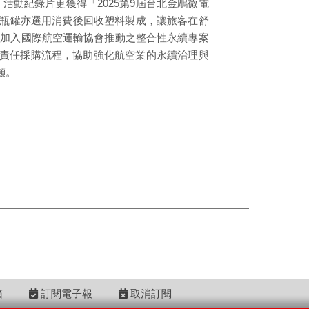
活動紀錄片更獲得「2025第9屆台北金鵰微電
夜包內瓶罐亦選用消費後回收塑料製成，讓旅客在舒
月加入國際航空運輸協會推動之整合性永續專案
的責任採購流程，協助強化航空業的永續治理與
噸。
箱
訂閱電子報
取消訂閱