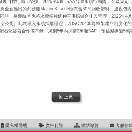
展目標行動，榮獲「2025第5屆TSAA台灣永續行動獎」金級肯定，
新推出的商務艙MaisonKitsuné睡衣含50％回收塑料，過
同時，長榮航空也將永續精神延伸至供應鏈合作與管理，2025年4
空公司。此次導入永續採購認證，以ISO20400為框架建立制度化
石化簽署合作備忘錄，規劃5年內採購2萬噸SAF，預估減碳逾5萬
回上頁
隱私權聲明
廣告刊登
網站導覽
客服信