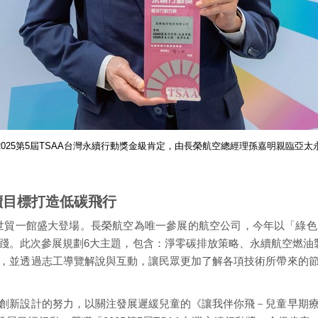
025第5屆TSAA台灣永續行動獎金級肯定，由長榮航空總經理孫嘉明親臨亞
續目標打造低碳飛行
於台北世貿一館盛大登場。長榮航空為唯一參展的航空公司，今年以「
。此次參展規劃6大主題，包含：淨零碳排放策略、永續航空燃油製作
，並透過志工導覽解說與互動，讓民眾更加了解各項技術所帶來的
創新設計的努力，以關注發展遲緩兒童的《讓我伴你飛－兒童早期