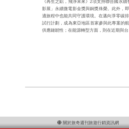
《再生之鋁，飛淨未來》2項支持聯合國永續發
影展」永續微電影金獎與銅獎殊榮。此外，即將全
適旅程中也能共同守護環境。在邁向淨零碳排
試行計劃，成為東亞地區首家參與此專案的航
供應鏈韌性；在能源轉型方面，則在近期與台塑
關於旅奇週刊旅遊行銷資訊網