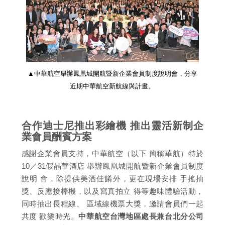
▲中華航空舉辦鳳凰城開航暨新企業會員制度說明會，分享
近期中華航空新航線與計畫。
合作迪士尼推出彩繪機 推出靈活新制企
業會員酬賓方案
感謝企業會員支持，中華航空（以下 簡稱華航）特於
10／31假晶華酒店 舉辦鳳凰城開航暨新企業會員制度
說明 會，除提供美酒佳餚外，更在現場安排 手搖抽
獎、反應接棒機，以及寫真拍立 得等趣味體驗活動，
同時抽出長程線、 區域線機票大獎，邀請會員們一起
共度 歡樂時光。
中華航空台灣地區處長兼台北分公司