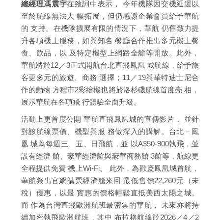
總經理馮震宇
在致詞中表示， 今年機隊因交機延遲以
至於航線無法大 幅拓展，但仍感謝企業會員給予華航
的 支持。在機隊擴展有限的情況下，華航 仍舊致力提
升各項機上服務，如與知名 餐廳合作推出多元機上餐
食、飲品，以 及特定機型上網路全艙等開放。此外，
華航將於12／3正式開航台北直飛鳳凰 城航線，給予旅
客更多元的旅遊、商務 選擇；11／19與華特迪士尼合
作的動物 方程市2彩繪機也將於洛杉磯航線首度亮 相，
展示華航在各項飛 行體驗全面升級。
活動上更首度公開 華航直飛鳳凰城的宣傳影片， 並針
對該航線票價、機型與服 務做深入的講解。台北－鳳
凰 城為每週三、五、日飛航，並 以A350-900執飛，並
設有經濟 艙、豪華經濟艙與豪華商務艙 3艙等，航線更
全程提供免費 機上Wi-Fi。 此外，為歡慶鳳凰城首航，
華航祭出官網購票經濟艙來回 最低售價22,260元（未
稅）優惠，以最 實惠的價格輕鬆直抵美西太陽之城。
而 作為台灣直飛歐洲航班最密集的華航， 未來亦將持
續加密執飛歐洲航班，其中 布拉格航線於2026／4／2