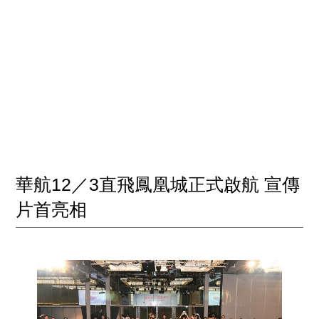
華航12／3直飛鳳凰城正式啟航 宣傳
片首亮相