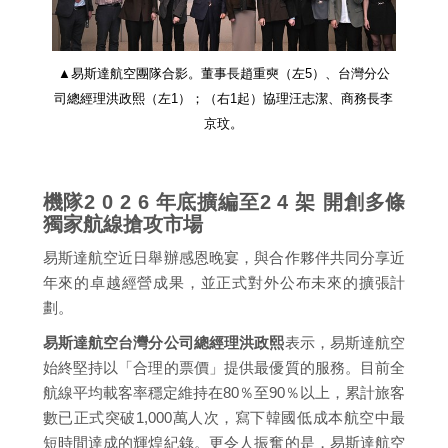
▲易斯達航空團隊合影。董事長趙重奭（左5）、台灣分公
司總經理洪政熙（左1）；（右1起）協理汪志潔、商務長李
京玟。
機隊2 0 2 6 年底擴編至2 4 架 開創多條
獨家航線搶攻市場
易斯達航空近日舉辦感恩晚宴，與合作夥伴共同分享近
年來的卓越經營成果，並正式對外公布未來的擴張計
劃。
易斯達航空台灣分公司總經理洪政熙
表示，易斯達航空
始終堅持以「合理的票價」提供最優質的服務。目前全
航線平均載客率穩定維持在80％至90％以上，累計旅客
數已正式突破1,000萬人次，寫下韓國低成本航空中最
短時間達成的輝煌紀錄。更令人振奮的是，易斯達航空