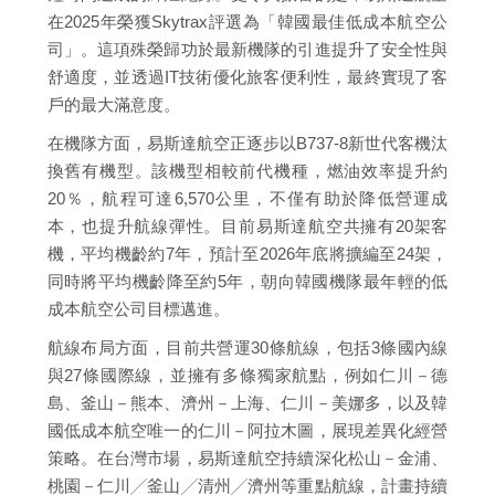
在2025年榮獲Skytrax評選為「韓國最佳低成本航空公
司」。這項殊榮歸功於最新機隊的引進提升了安全性與
舒適度，並透過IT技術優化旅客便利性，最終實現了客
戶的最大滿意度。
在機隊方面，易斯達航空正逐步以B737-8新世代客機汰
換舊有機型。該機型相較前代機種，燃油效率提升約
20％，航程可達6,570公里，不僅有助於降低營運成
本，也提升航線彈性。目前易斯達航空共擁有20架客
機，平均機齡約7年，預計至2026年底將擴編至24架，
同時將平均機齡降至約5年，朝向韓國機隊最年輕的低
成本航空公司目標邁進。
航線布局方面，目前共營運30條航線，包括3條國內線
與27條國際線，並擁有多條獨家航點，例如仁川－德
島、釜山－熊本、濟州－上海、仁川－美娜多，以及韓
國低成本航空唯一的仁川－阿拉木圖，展現差異化經營
策略。在台灣市場，易斯達航空持續深化松山－金浦、
桃園－仁川╱釜山╱清州╱濟州等重點航線，計畫持續