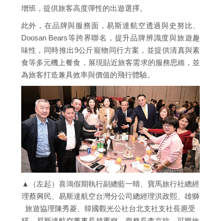
增班，提供旅客高度彈性的出遊選擇。
此外，在品牌與服務面，易斯達航空透過與史努比、
Doosan Bears等跨界聯名，提升品牌辨識度與旅遊趣
味性，同時推出9公斤寵物同行方案，並提供清真與素
食等多元機上餐食，展現貼近旅客需求的服務思維，並
為旅客打造兼具效率與價值的飛行體驗。
▲（左起）喜鴻假期執行副總藍一晴、寶馬旅行社總經
理蔡興民、易斯達航空台灣分公司總經理洪政熙、雄獅
旅遊協理陳秀菱、韓國觀光公社台北支社支社長扈受
暎、易斯達航空董事長趙重奭、商務長李京玟、可樂旅