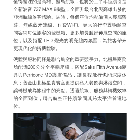
值得關注的是高雄、關島航線，也將於上半年陸續引進
全新波音 737 MAX 8機型，全面升級台北與高雄出發的
亞洲航線旅客體驗。屆時，每個座位均配備個人專屬螢
幕、無線藍牙連線、付費Wi-Fi、更大的行李置物艙空
間容納每位旅客的登機箱、更多加長腿部伸展空間的座
位，以及搭配 LED 燈光的明亮艙內氛圍，為旅客帶來
更現代化的搭機體驗。
硬體與服務同樣是聯合航空的重要競爭力。北極星商務
艙配備200公分全平躺座椅，搭配Saks Fifth Avenue寢
具與Perricone MD護膚備品，讓長程飛行也能深度休
息；舊金山北極星貴賓室更提供私人餐飲與淋浴空間，
讓轉機成為旅程中的亮點。透過航線、服務與轉機效率
的全面到位，聯合航空正持續鞏固其跨太平洋首選地
位。