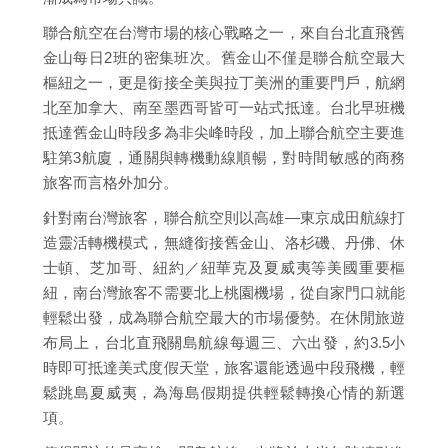
聯合航空在台灣市場的核心戰略之一，來自台北直飛舊
金山每日2班的密集班次。舊金山不僅是聯合航空最大
樞紐之一，更是銜接全美與拉丁美洲的重要門戶，航網
北至加拿大、南至墨西哥皆可一站式抵達。台北早班機
抵達舊金山時段多為非尖峰時段，加上聯合航空主要進
駐第3航廈，通關與轉機動線順暢，對時間敏感的商務
旅客而言格外加分。
針對南台灣旅客，聯合航空則以高雄—東京成田航線打
造靈活轉機模式，無縫銜接舊金山、洛杉磯、丹佛、休
士頓、芝加哥、紐約／紐華克及夏威夷等美國重要樞
紐，南台灣旅客不需要北上桃園機場，從自家門口就能
輕鬆出發，成為聯合航空最大的市場優勢。在休閒旅遊
布局上，台北直飛關島航線每週三、六出發，約3.5小
時即可抵達美式度假天堂，旅客還能透過中段飛機，輕
鬆跳島夏威夷，為海島假期提供輕鬆轉換心情的新選
項。