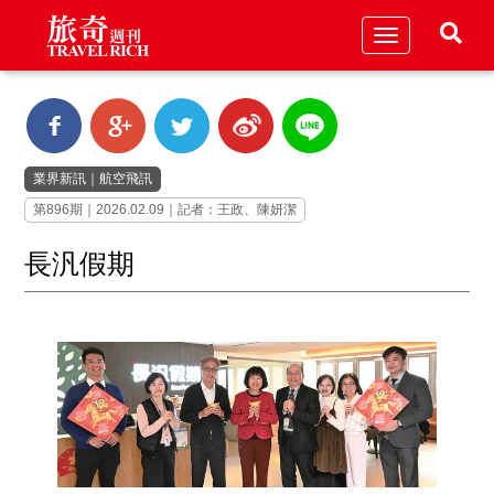
Toggle
navigation
業界新訊
｜
航空飛訊
第896期｜2026.02.09｜記者：王政、陳妍潔
長汎假期