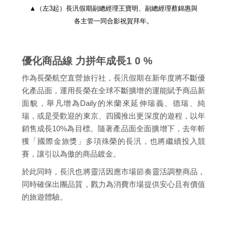
▲（左3起）長汎假期副總經理王寶明、副總經理蔡錦惠與
各主管一同合影祝賀拜年。
優化商品線 力拼年成長1 0 %
作為長榮航空直營旅行社，長汎假期在新年度將不斷優
化產品面，運用長榮在全球不斷擴增的運能賦予商品新
面貌，舉凡增為Daily的米蘭來延伸瑞義、德瑞、純
瑞，或是受歡迎的東京、四國推出更深度的遊程，以年
銷售成長10%為目標。隨著產品面全面擴增下，去年斬
獲「國際金旅獎」多項殊榮的長汎，也將繼續投入競
賽，讓引以為傲的商品鍍金。
於此同時，長汎也將靈活因應市場節奏靈活調整商品，
同時確保出團品質，戮力為消費市場提供安心且有價值
的旅遊體驗。