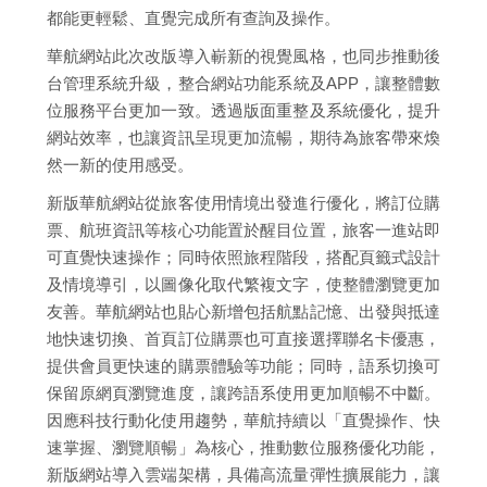
都能更輕鬆、直覺完成所有查詢及操作。
華航網站此次改版導入嶄新的視覺風格，也同步推動後
台管理系統升級，整合網站功能系統及APP，讓整體數
位服務平台更加一致。透過版面重整及系統優化，提升
網站效率，也讓資訊呈現更加流暢，期待為旅客帶來煥
然一新的使用感受。
新版華航網站從旅客使用情境出發進行優化，將訂位購
票、航班資訊等核心功能置於醒目位置，旅客一進站即
可直覺快速操作；同時依照旅程階段，搭配頁籤式設計
及情境導引，以圖像化取代繁複文字，使整體瀏覽更加
友善。華航網站也貼心新增包括航點記憶、出發與抵達
地快速切換、首頁訂位購票也可直接選擇聯名卡優惠，
提供會員更快速的購票體驗等功能；同時，語系切換可
保留原網頁瀏覽進度，讓跨語系使用更加順暢不中斷。
因應科技行動化使用趨勢，華航持續以「直覺操作、快
速掌握、瀏覽順暢」為核心，推動數位服務優化功能，
新版網站導入雲端架構，具備高流量彈性擴展能力，讓