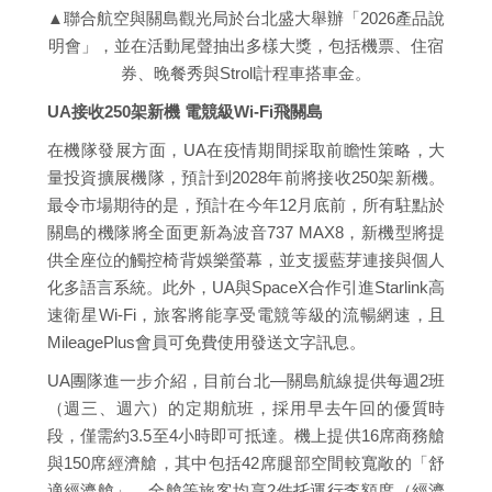
▲聯合航空與關島觀光局於台北盛大舉辦「2026產品說
明會」，並在活動尾聲抽出多樣大獎，包括機票、住宿
券、晚餐秀與Stroll計程車搭車金。
UA接收250架新機 電競級Wi-Fi飛關島
在機隊發展方面，UA在疫情期間採取前瞻性策略，大
量投資擴展機隊，預計到2028年前將接收250架新機。
最令市場期待的是，預計在今年12月底前，所有駐點於
關島的機隊將全面更新為波音737 MAX8，新機型將提
供全座位的觸控椅背娛樂螢幕，並支援藍芽連接與個人
化多語言系統。此外，UA與SpaceX合作引進Starlink高
速衛星Wi-Fi，旅客將能享受電競等級的流暢網速，且
MileagePlus會員可免費使用發送文字訊息。
UA團隊進一步介紹，目前台北—關島航線提供每週2班
（週三、週六）的定期航班，採用早去午回的優質時
段，僅需約3.5至4小時即可抵達。機上提供16席商務艙
與150席經濟艙，其中包括42席腿部空間較寬敞的「舒
適經濟艙」。全艙等旅客均享2件托運行李額度（經濟