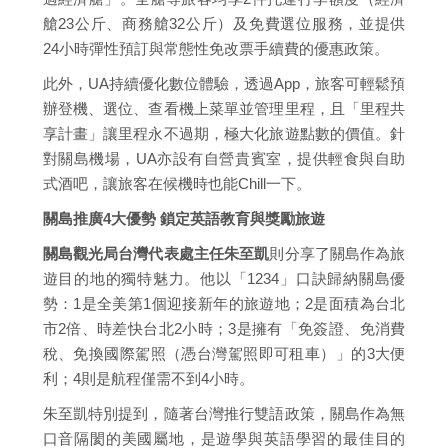
艙23公斤、商務艙32公斤）及免費選位服務，並提供
24小時彈性預訂與常態性免改票手續費的優惠政策。
此外，UA持續優化數位體驗，透過App，旅客可輕鬆預
辦登機、選位、查看機上菜單並管理里程，且「里程共
享計畫」讓里程永不過期，極大化旅遊點數的價值。針
對關島機場，UA亦設有自營貴賓室，提供輕食與自助
式酒吧，讓旅客在候機時也能Chill一下。
關島推廣4大優勢 鎖定英語教育與獎勵旅遊
關島觀光局台灣代表處主任朱至凱
則分享了關島作為旅
遊目的地的獨特魅力。他以「1234」口訣歸納關島優
勢：1是全美第1個迎接新年的旅遊地；2是面積為台北
市2倍、時差快台北2小時；3是擁有「免簽證、免消費
稅、免換國際駕照（憑台灣駕照即可租車）」的3大便
利；4則是航程僅需不到4小時。
朱至凱特別提到，隨著台灣推行雙語政策，關島作為無
口音隔閡的美國屬地，是遊學與英語學習的最佳目的