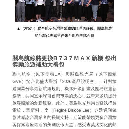
▲（左5起）聯合航空台灣區業務總經理唐靜儀、關島觀光
局台灣代表處主任朱至凱與團隊合影
關島航線將更換B 7 3 7 M A X 新機 祭出
獎勵旅遊補助大禮包
聯合航空（以下簡稱UA）與關島觀光局（以下簡稱
GVB）於台北盛大舉辦「2026產品說明會」，針對旅
遊同業分享最新航線規劃、機隊升級計畫及關島旅遊新
趨勢，共同宣示深耕台灣市場的決心，並帶來多項提升
旅客體驗的創新服務。此外，關島觀光局局長暨執行長
雷珍．畢斯科．李（Régine Biscoe Lee）亦透過預錄
影片感謝台灣業者的長期支持，期望能帶領更多台灣旅
客探索這座最近的美國度假天堂，感受查莫洛文化的熱