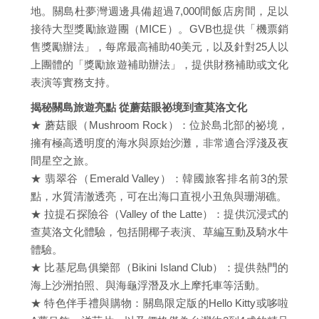
地。關島杜夢灣週邊具備超過7,000間飯店房間，足以
接待大型獎勵旅遊團（MICE）。GVB也提供「機票銷
售獎勵辦法」，每席最高補助40美元，以及針對25人以
上團體的「獎勵旅遊補助辦法」，提供財務補助或文化
表演等實務支持。
揭秘關島旅遊亮點 從蘑菇眼祕境到查莫洛文化
★ 蘑菇眼（Mushroom Rock）：位於島北部的祕境，
擁有極高透明度的海水與原始沙灘，非常適合浮淺及夜
間星空之旅。
★ 翡翠谷（Emerald Valley）：韓國旅客排名前3的景
點，水質清澈透亮，可在出海口直視小丑魚與珊湖礁。
★ 拉提石探險谷（Valley of the Latte）：提供沉浸式的
查莫洛文化體驗，包括開椰子表演、草編互動及騎水牛
體驗。
★ 比基尼島俱樂部（Bikini Island Club）：提供熱門的
海上沙洲拍照、與海龜浮潛及水上摩托車等活動。
★ 特色伴手禮與購物：關島限定版的Hello Kitty或哆啦