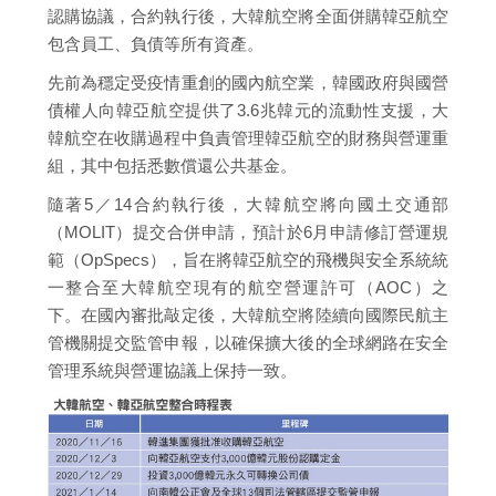
認購協議，合約執行後，大韓航空將全面併購韓亞航空
包含員工、負債等所有資產。
先前為穩定受疫情重創的國內航空業，韓國政府與國營
債權人向韓亞航空提供了3.6兆韓元的流動性支援，大
韓航空在收購過程中負責管理韓亞航空的財務與營運重
組，其中包括悉數償還公共基金。
隨著5／14合約執行後，大韓航空將向國土交通部
（MOLIT）提交合併申請，預計於6月申請修訂營運規
範（OpSpecs），旨在將韓亞航空的飛機與安全系統統
一整合至大韓航空現有的航空營運許可（AOC）之
下。在國內審批敲定後，大韓航空將陸續向國際民航主
管機關提交監管申報，以確保擴大後的全球網路在安全
管理系統與營運協議上保持一致。