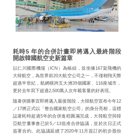
耗時5 年的合併計畫即將邁入最終階段
開啟韓國航空史新篇章
以仁川國際機場（ICN）為樞紐，並坐擁167架飛機的
大韓航空，為世界前20大航空公司之一，不僅翱翔天際
超過半世紀，航網橫跨五大洲39個國家、116座城市，
更於去年寫下超過2,500萬人次年載客量的好表現。
隨著併購事宜即將邁入最後階段，大韓航空宣布今年12
／17將正式以「整合國家航空公司」的身分亮相，這標
誌著耗時超過5年的合併進程圓滿完成，大韓航空與韓
亞航空董事會已於5／13批准合併協議，並於次日正式
簽署合約。此協議延續了2020年11月簽訂的初步股份