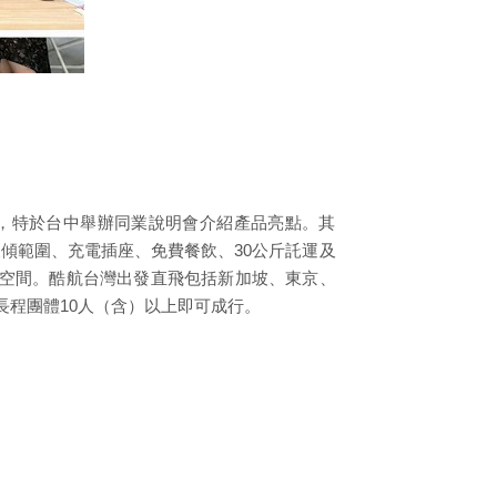
驗，特於台中舉辦同業說明會介紹產品亮點。其
分後傾範圍、充電插座、免費餐飲、30公斤託運及
潤空間。酷航台灣出發直飛包括新加坡、東京、
長程團體10人（含）以上即可成行。