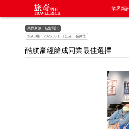
業界新
業界新訊
｜
航空飛訊
第910期｜2026.05.15｜記者：張偉浩
酷航豪經艙成同業最佳選擇