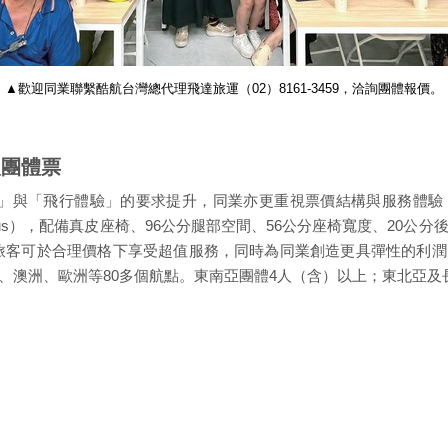
▲歡迎同業聯繫酷航台灣總代理飛達旅運（02）8161-3459，洽詢團體報價。
人團體票
票價」與「飛行體驗」的要求提升，同業亦更重視票價結構與服務體
tPlus），配備真皮座椅、96公分腿部空間、56公分座椅寬度、20公
登機。旅客可於合理價格下享受超值服務，同時為同業創造更具彈性的利
、澳洲、歐洲等80多個航點。東南亞團體4人（含）以上；東北亞及