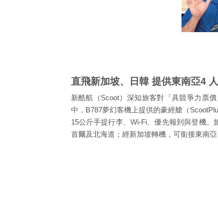
直飛新加坡、日韓 提供東南亞4 
新酷航（Scoot）深知旅客對「具競爭力
中，B787夢幻客機上提供的豪經艙（Scoo
15公斤手提行李、Wi-Fi、優先報到與
首爾及北海道；經新加坡轉機，可銜接東南亞